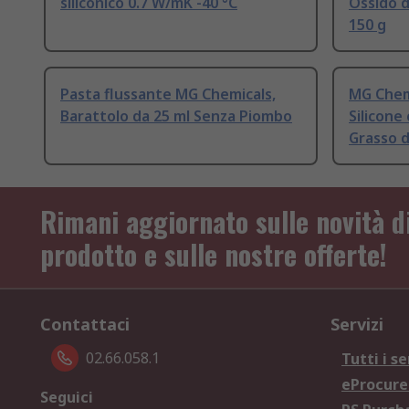
siliconico 0.7 W/mK -40 °C
Ossido d
150 g
Pasta flussante MG Chemicals,
MG Chem
Barattolo da 25 ml Senza Piombo
Silicone
Grasso d
Rimani aggiornato sulle novità d
prodotto e sulle nostre offerte!
Contattaci
Servizi
02.66.058.1
Tutti i se
eProcur
Seguici