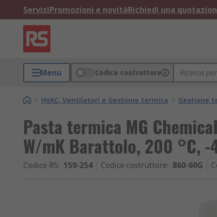
Servizi
Promozioni e novità
Richiedi una quotazio
Menu
Codice costruttore
/
HVAC, Ventilatori e Gestione termica
/
Gestione t
Pasta termica MG Chemicals
W/mK Barattolo, 200 °C, -4
Codice RS
:
159-254
Codice costruttore
:
860-60G
C