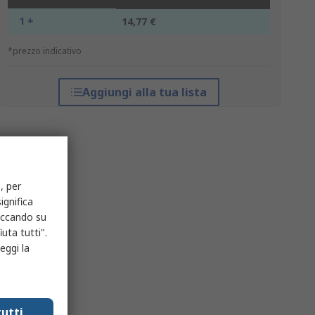
1 +
14,77 €
*prezzo indicativo
Aggiungi alla tua lista
, per
ignifica
liccando su
uta tutti".
eggi la
utti