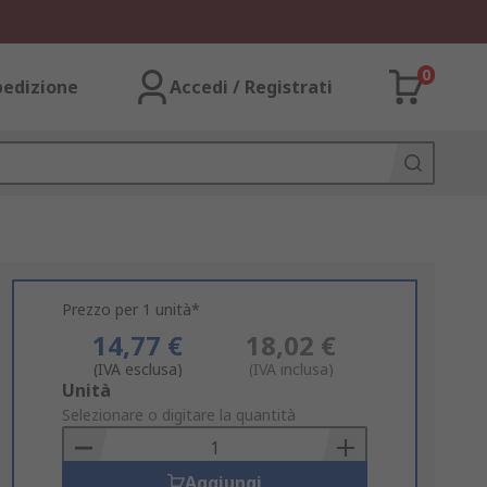
0
pedizione
Accedi / Registrati
Prezzo per 1 unità*
14,77 €
18,02 €
(IVA esclusa)
(IVA inclusa)
Add
Unità
to
Selezionare o digitare la quantità
Basket
Aggiungi