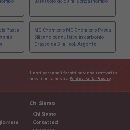
Piombo
Barattolo da 50 ml Senza Piombo
ls Pasta
MG Chemicals MG Chemicals Pasta
rbonio
Silicone conduttivo in carbonio
ro
Grasso da 3 ml, col. Argento
I dati personali forniti saranno trattati in
linea con la nostra
Politica sulla Privacy
.
Chi Siamo
Chi Siamo
giornata
Contattaci