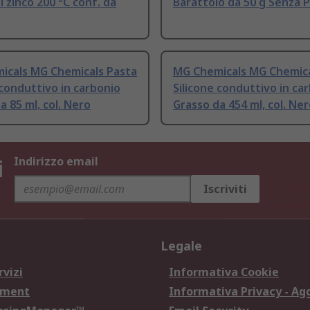
i zinco 200 °C conf. da
Barattolo da 50 g Senza 
icals MG Chemicals Pasta
MG Chemicals MG Chemica
 conduttivo in carbonio
Silicone conduttivo in ca
a 85 ml, col. Nero
Grasso da 454 ml, col. Ne
i
Indirizzo email
Iscriviti
Legale
rvizi
Informativa Cookie
ement
Informativa Privacy - Ag