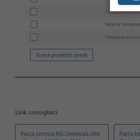
Componente chi
Minima temperat
Temperatura mas
Trova prodotti simili
Link consigliati
Pasta termica MG Chemicals Olio
Pasta t