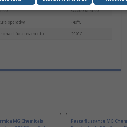
mico
Ossido di zinco
ura operativa
-40°C
sima di funzionamento
200°C
ermica MG Chemicals
Pasta flussante MG Chemi