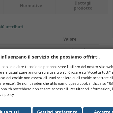
Dettagli
Normative
prodotto
iù attributi.
Valore
MG Chemicals
 influenzano il servizio che possiamo offrirti.
mica
0.7W/mK
i cookie e altre tecnologie per analizzare l'utilizzo del nostro sito web
Pasta termica
re e visualizzare annunci su altri siti web. Cliccare su "Accetta tutti" s
'uso dei cookie non essenziali. Puoi scegliere quali cookie accettare c
Pasta
eferenze". Se non desideri che utilizziamo questi cookie, clicca su "Rifi
onalità potrebbero non essere accessibili. Per ulteriori informazioni, l
enitore
60 g
ie policy
.
zione
Barattolo
fiuta tutti
Gestisci preferenze
Accetta t
azioni
RoHS