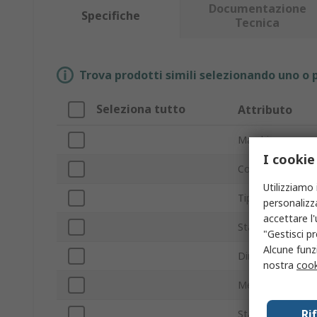
Documentazione
Specifiche
Tecnica
Trova prodotti simili selezionando uno o p
Seleziona tutto
Attributo
Marchio
I cookie
Conducibilità ter
Utilizziamo 
Tipo prodotto
personalizza
accettare l
Stato fisico
"Gestisci pr
Alcune funzi
Dimensione cont
nostra
cook
Metodo di eroga
Ri
Standard/Approv