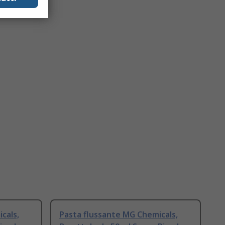
cals,
Pasta flussante MG Chemicals,