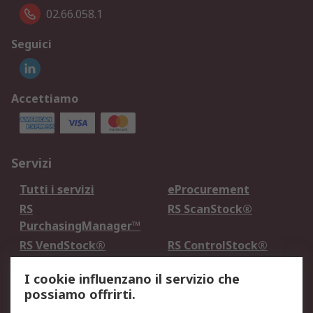
02.66.058.1
Seguici
Accettiamo
Servizi
Tutti i servizi
eProcurement
RS
RS ScanStock®
PurchasingManager™
RS VendStock®
RS ControlStock®
Servizio di taratura
MePA
I cookie influenzano il servizio che
possiamo offrirti.
Legale