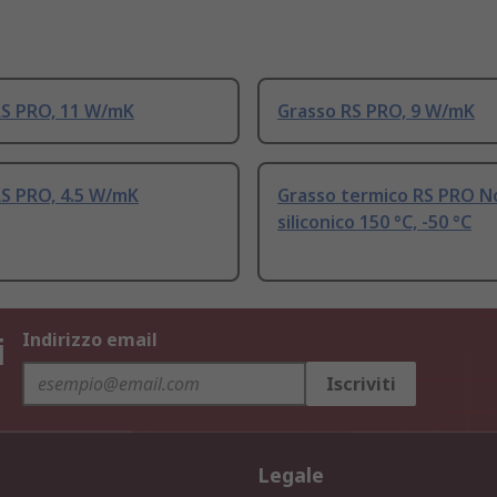
RS PRO, 11 W/mK
Grasso RS PRO, 9 W/mK
RS PRO, 4.5 W/mK
Grasso termico RS PRO N
siliconico 150 °C, -50 °C
i
Indirizzo email
Iscriviti
Legale