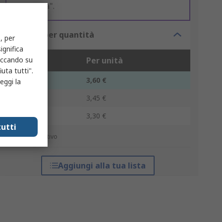
consegna".
Prezzo per quantità
, per
ignifica
liccando su
Unità
Per unità
uta tutti".
1 - 14
3,60 €
eggi la
15 - 39
3,45 €
40 +
3,30 €
utti
*prezzo indicativo
Aggiungi alla tua lista