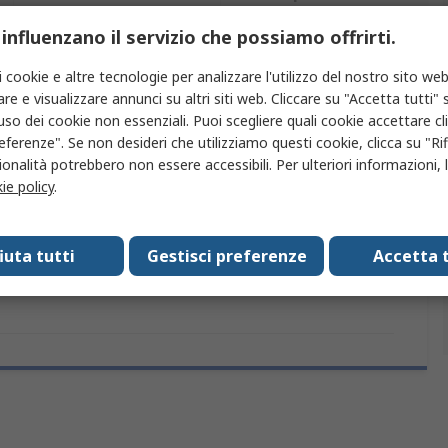
 influenzano il servizio che possiamo offrirti.
iù attributi.
i cookie e altre tecnologie per analizzare l'utilizzo del nostro sito web
re e visualizzare annunci su altri siti web. Cliccare su "Accetta tutti" s
tributo
Valore
'uso dei cookie non essenziali. Puoi scegliere quali cookie accettare c
eferenze". Se non desideri che utilizziamo questi cookie, clicca su "Rifi
chio
RS PRO
onalità potrebbero non essere accessibili. Per ulteriori informazioni, l
ie policy
.
o prodotto
Grasso
ducibilità termica
1.8W/mK
fiuta tutti
Gestisci preferenze
Accetta t