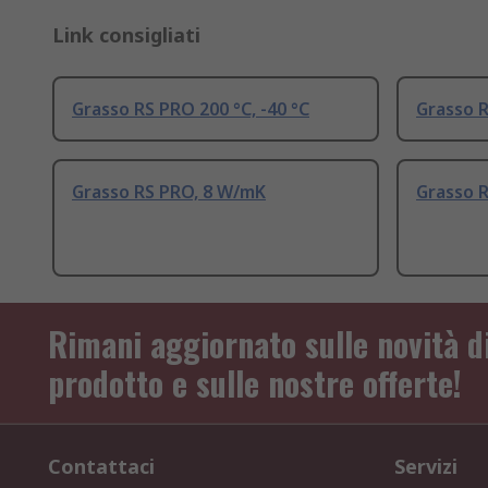
Link consigliati
Grasso RS PRO 200 °C, -40 °C
Grasso 
Grasso RS PRO, 8 W/mK
Grasso 
Rimani aggiornato sulle novità d
prodotto e sulle nostre offerte!
Contattaci
Servizi