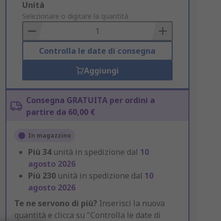
Add
Unità
to
Selezionare o digitare la quantità
Basket
Controlla le date di consegna
Aggiungi
Consegna GRATUITA per ordini a
partire da 60,00 €
In magazzino
Più
34
unità in spedizione dal
10
agosto 2026
Più
230
unità in spedizione dal
10
agosto 2026
Te ne servono di più?
Inserisci la nuova
quantità e clicca su "Controlla le date di