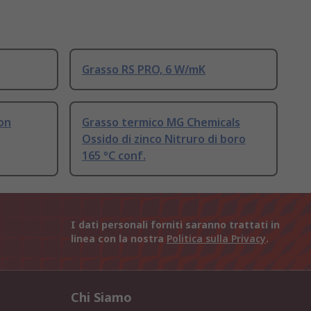
Grasso RS PRO, 6 W/mK
on
Grasso termico MG Chemicals
Ossido di zinco Nitruro di boro
165 °C conf.
I dati personali forniti saranno trattati in
linea con la nostra
Politica sulla Privacy
.
Chi Siamo