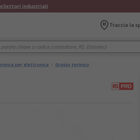
ne
Settori industriali
Traccia la s
ermica per elettronica
/
Grasso termico