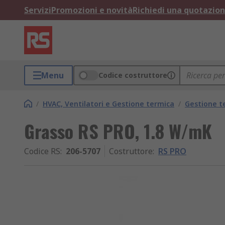
Servizi
Promozioni e novità
Richiedi una quotazio
Menu
Codice costruttore
/
HVAC, Ventilatori e Gestione termica
/
Gestione t
Grasso RS PRO, 1.8 W/mK
Codice RS
:
206-5707
Costruttore
:
RS PRO