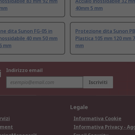
inossidabile 83 mm 92 mm
Acciaio inossidabile 32 
 mm
40mm 5 mm
ne dita Sunon FG-05 in
Protezione dita Sunon PB
inossidabile 40 mm 50 mm
Plastica 105 mm 120 mm 
.6 mm
mm
i
Indirizzo email
Iscriviti
Legale
rvizi
Informativa Cookie
ement
Informativa Privacy - Ag