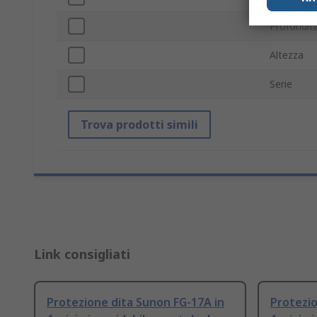
Profondit
Altezza
Serie
Trova prodotti simili
Link consigliati
Protezione dita Sunon FG-17A in
Protezio