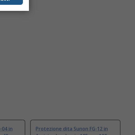
-04 in
Protezione dita Sunon FG-12 in