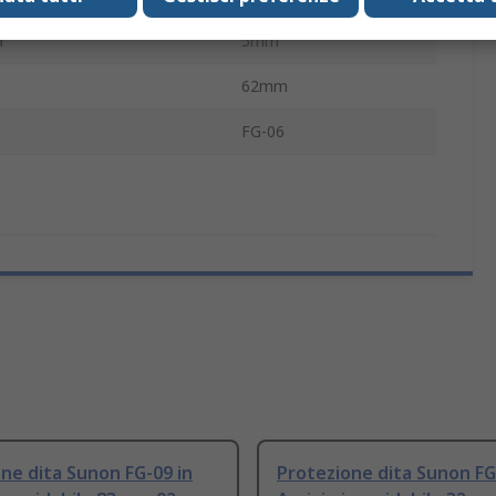
à
5mm
62mm
FG-06
ne dita Sunon FG-09 in
Protezione dita Sunon FG