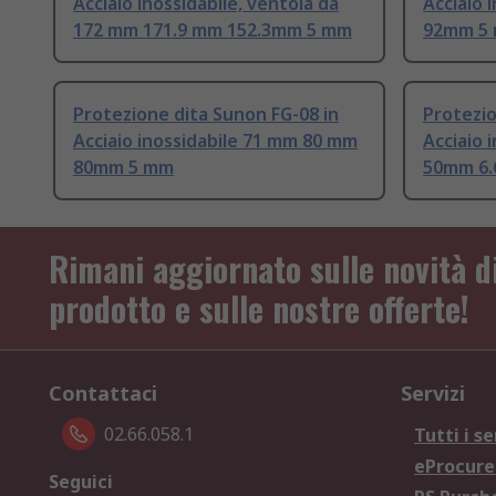
Acciaio inossidabile, ventola da
Acciaio 
172 mm 171.9 mm 152.3mm 5 mm
92mm 5
Protezione dita Sunon FG-08 in
Protezio
Acciaio inossidabile 71 mm 80 mm
Acciaio 
80mm 5 mm
50mm 6
Rimani aggiornato sulle novità d
prodotto e sulle nostre offerte!
Contattaci
Servizi
02.66.058.1
Tutti i se
eProcur
Seguici