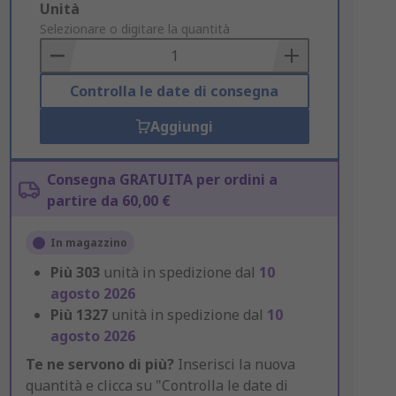
Add
Unità
to
Selezionare o digitare la quantità
Basket
Controlla le date di consegna
Aggiungi
Consegna GRATUITA per ordini a
partire da 60,00 €
In magazzino
Più
303
unità in spedizione dal
10
agosto 2026
Più
1327
unità in spedizione dal
10
agosto 2026
Te ne servono di più?
Inserisci la nuova
quantità e clicca su "Controlla le date di