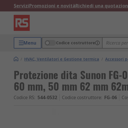
Servizi
Promozioni e novità
Richiedi una quotazio
Menu
Codice costruttore
/
HVAC, Ventilatori e Gestione termica
/
Accessori p
Protezione dita Sunon FG-06
60 mm, 50 mm 62 mm 62
Codice RS
:
544-0532
Codice costruttore
:
FG-06
Co