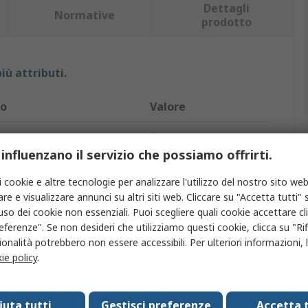
Dettagli
Normative
prodotto
iù attributi.
to
Valore
Sunon
 influenzano il servizio che possiamo offrirti.
otto
Protezione dita
i cookie e altre tecnologie per analizzare l'utilizzo del nostro sito web
la ventola
60 mm
re e visualizzare annunci su altri siti web. Cliccare su "Accetta tutti" s
'uso dei cookie non essenziali. Puoi scegliere quali cookie accettare c
Acciaio
eferenze". Se non desideri che utilizziamo questi cookie, clicca su "Rifi
onalità potrebbero non essere accessibili. Per ulteriori informazioni, l
tra fori per viti
50mm
ie policy
.
Approvazioni
RoHS
fiuta tutti
Gestisci preferenze
Accetta t
62mm