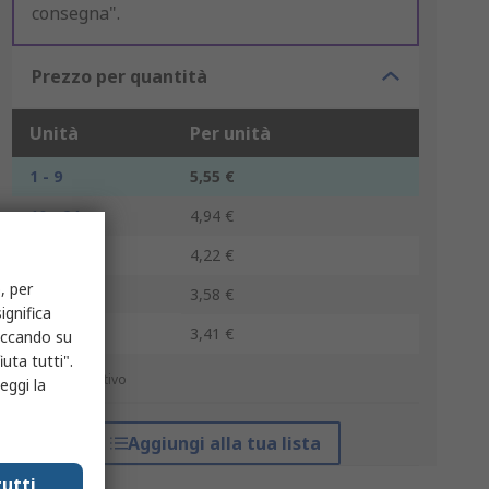
consegna".
Prezzo per quantità
Unità
Per unità
1 - 9
5,55 €
10 - 24
4,94 €
25 - 49
4,22 €
, per
50 - 99
3,58 €
ignifica
100 +
3,41 €
liccando su
uta tutti".
*prezzo indicativo
eggi la
Aggiungi alla tua lista
utti