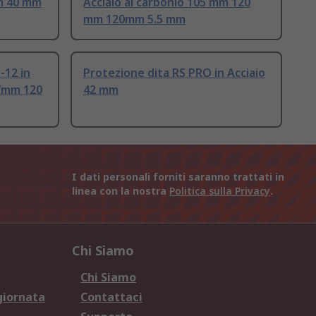
mm 40 mm
Acciaio al carbonio 105 mm 120
mm 120mm 5.5 mm
-12 in
Protezione dita RS PRO in Acciaio
7mm 120
42 mm
I dati personali forniti saranno trattati in
linea con la nostra
Politica sulla Privacy
.
Chi Siamo
Chi Siamo
giornata
Contattaci