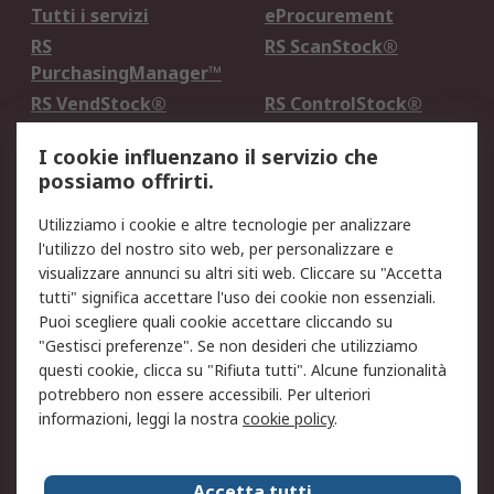
Tutti i servizi
eProcurement
RS
RS ScanStock®
PurchasingManager™
RS VendStock®
RS ControlStock®
Servizio di taratura
MePA
I cookie influenzano il servizio che
possiamo offrirti.
Legale
Utilizziamo i cookie e altre tecnologie per analizzare
Informativa Cookie
Informativa Privacy -
l'utilizzo del nostro sito web, per personalizzare e
Aggiornata
visualizzare annunci su altri siti web. Cliccare su "Accetta
Email Security
Termini d'uso
tutti" significa accettare l'uso dei cookie non essenziali.
Condizioni di vendita
Condizioni generali di
Puoi scegliere quali cookie accettare cliccando su
servizio
"Gestisci preferenze". Se non desideri che utilizziamo
questi cookie, clicca su "Rifiuta tutti". Alcune funzionalità
Etica e responsabilità
potrebbero non essere accessibili. Per ulteriori
informazioni, leggi la nostra
cookie policy
.
Chi Siamo
Chi Siamo
Contattaci
Accetta tutti