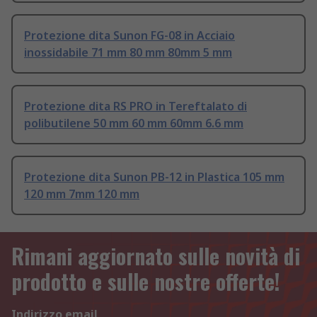
Protezione dita Sunon FG-08 in Acciaio
inossidabile 71 mm 80 mm 80mm 5 mm
Protezione dita RS PRO in Tereftalato di
polibutilene 50 mm 60 mm 60mm 6.6 mm
Protezione dita Sunon PB-12 in Plastica 105 mm
120 mm 7mm 120 mm
Rimani aggiornato sulle novità di
prodotto e sulle nostre offerte!
Indirizzo email