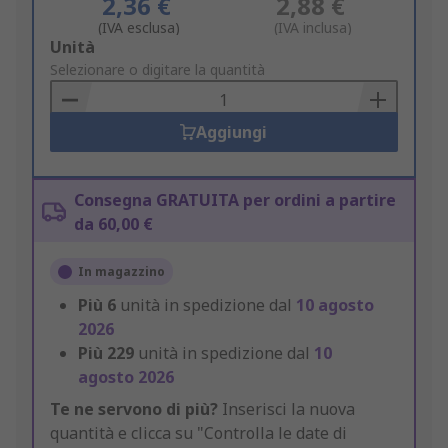
2,36 €
2,88 €
(IVA esclusa)
(IVA inclusa)
Add
Unità
to
Selezionare o digitare la quantità
Basket
Aggiungi
Consegna GRATUITA per ordini a partire
da 60,00 €
In magazzino
Più
6
unità in spedizione dal
10 agosto
2026
Più
229
unità in spedizione dal
10
agosto 2026
Te ne servono di più?
Inserisci la nuova
quantità e clicca su "Controlla le date di