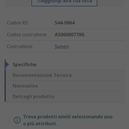
Aggiungi alla tua lista
Codice RS
:
544-0964
Codice costruttore
:
A506000770G
Costruttore
:
Sunon
Specifiche
Documentazione Tecnica
Normative
Dettagli prodotto
Trova prodotti simili selezionando uno
o più attributi.