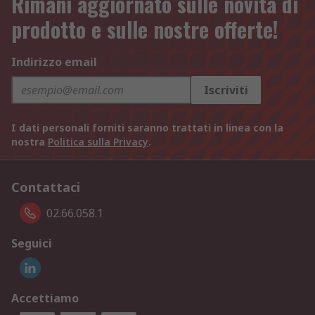
Rimani aggiornato sulle novità di
prodotto e sulle nostre offerte!
Indirizzo email
Iscriviti
I dati personali forniti saranno trattati in linea con la
nostra
Politica sulla Privacy
.
Contattaci
02.66.058.1
Seguici
Accettiamo