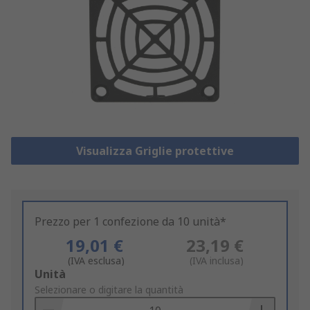
Visualizza Griglie protettive
Prezzo per 1 confezione da 10 unità*
19,01 €
23,19 €
(IVA esclusa)
(IVA inclusa)
Add
Unità
to
Selezionare o digitare la quantità
Basket