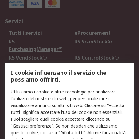
Servizi
Tutti i servizi
eProcurement
RS
RS ScanStock®
PurchasingManager™
RS VendStock®
RS ControlStock®
Servizio di taratura
MePA
I cookie influenzano il servizio che
possiamo offrirti.
Legale
Utilizziamo i cookie e altre tecnologie per analizzare
Informativa Cookie
Informativa Privacy -
l'utilizzo del nostro sito web, per personalizzare e
Aggiornata
visualizzare annunci su altri siti web. Cliccare su "Accetta
Email Security
Termini d'uso
tutti" significa accettare l'uso dei cookie non essenziali.
Condizioni di vendita
Condizioni generali di
Puoi scegliere quali cookie accettare cliccando su
servizio
"Gestisci preferenze". Se non desideri che utilizziamo
questi cookie, clicca su "Rifiuta tutti". Alcune funzionalità
Etica e responsabilità