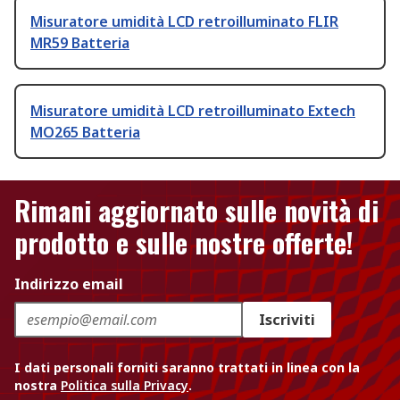
Misuratore umidità LCD retroilluminato FLIR
MR59 Batteria
Misuratore umidità LCD retroilluminato Extech
MO265 Batteria
Rimani aggiornato sulle novità di
prodotto e sulle nostre offerte!
Indirizzo email
Iscriviti
I dati personali forniti saranno trattati in linea con la
nostra
Politica sulla Privacy
.