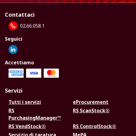
Contattaci
02.66.058.1
Seguici
Accettiamo
Servizi
Tutti i servizi
eProcurement
RS
RS ScanStock®
PurchasingManager™
RS VendStock®
RS ControlStock®
Servizio di taratura
MePA