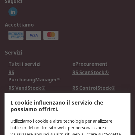
Seguici
Accettiamo
Servizi
Tutti i servizi
eProcurement
RS
RS ScanStock®
PurchasingManager™
RS VendStock®
RS ControlStock®
Servizio di taratura
MePA
I cookie influenzano il servizio che
possiamo offrirti.
Legale
Utilizziamo i cookie e altre tecnologie per analizzare
Informativa Cookie
Informativa Privacy -
l'utilizzo del nostro sito web, per personalizzare e
Aggiornata
visualizzare annunci su altri siti web. Cliccare su "Accetta