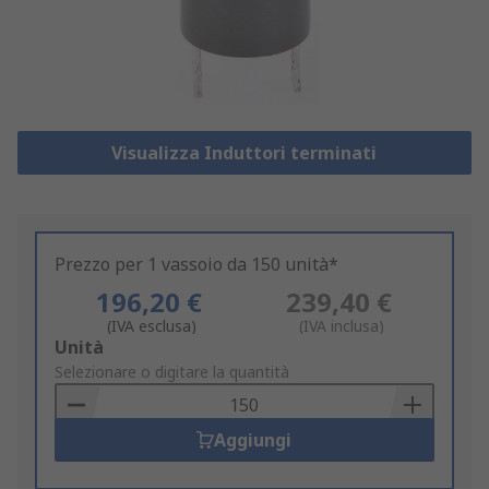
Visualizza Induttori terminati
Prezzo per 1 vassoio da 150 unità*
196,20 €
239,40 €
(IVA esclusa)
(IVA inclusa)
Add
Unità
to
Selezionare o digitare la quantità
Basket
Aggiungi