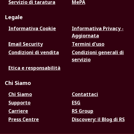
Servizio di taratura
MePA
Legale
Informativa Cookie
Informativa Privacy -
Aggiornata
Email Security
Termini d'uso
Condizioni di vendita
Condizioni generali di
servizio
Etica e responsabilità
Chi Siamo
Chi Siamo
Contattaci
Supporto
ESG
Carriere
RS Group
Press Centre
Discovery: il Blog di RS