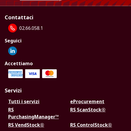
Contattaci
02.66.058.1
Seguici
Accettiamo
Servizi
Tutti i servizi
eProcurement
RS
RS ScanStock®
PurchasingManager™
RS VendStock®
RS ControlStock®