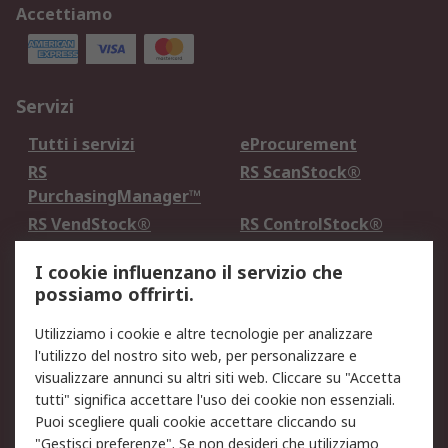
Accettiamo
Servizi
Tutti i servizi
eProcurement
RS
RS ScanStock®
PurchasingManager™
RS VendStock®
RS ControlStock®
Servizio di taratura
MePA
I cookie influenzano il servizio che
possiamo offrirti.
Legale
Utilizziamo i cookie e altre tecnologie per analizzare
Informativa Cookie
Informativa Privacy -
l'utilizzo del nostro sito web, per personalizzare e
Aggiornata
visualizzare annunci su altri siti web. Cliccare su "Accetta
Email Security
Termini d'uso
tutti" significa accettare l'uso dei cookie non essenziali.
Condizioni di vendita
Condizioni generali di
Puoi scegliere quali cookie accettare cliccando su
servizio
"Gestisci preferenze". Se non desideri che utilizziamo