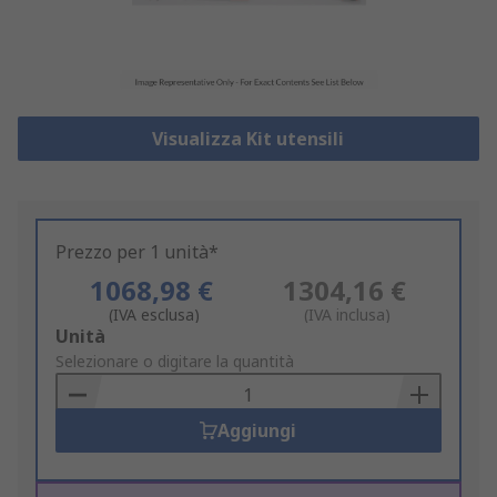
Visualizza Kit utensili
Prezzo per 1 unità*
1068,98 €
1304,16 €
(IVA esclusa)
(IVA inclusa)
Add
Unità
to
Selezionare o digitare la quantità
Basket
Aggiungi