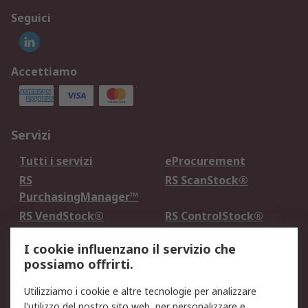
Seguici
Accettiamo
Servizi
Tutti i servizi
eProcurement
RS
RS ScanStock®
PurchasingManager™
RS VendStock®
RS ControlStock®
Servizio di taratura
MePA
I cookie influenzano il servizio che
possiamo offrirti.
Legale
Utilizziamo i cookie e altre tecnologie per analizzare
Informativa Cookie
Informativa Privacy -
l'utilizzo del nostro sito web, per personalizzare e