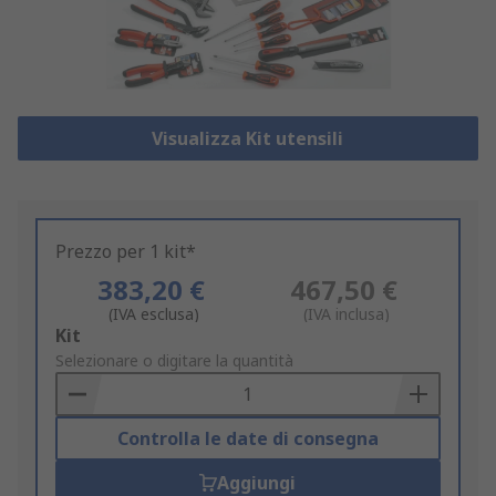
Visualizza Kit utensili
Prezzo per 1 kit*
383,20 €
467,50 €
(IVA esclusa)
(IVA inclusa)
Add
Kit
to
Selezionare o digitare la quantità
Basket
Controlla le date di consegna
Aggiungi