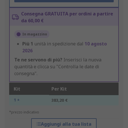
Consegna GRATUITA per ordini a partire
da 60,00 €
In magazzino
Più
1
unità in spedizione dal
10 agosto
2026
Te ne servono di più?
Inserisci la nuova
quantità e clicca su "Controlla le date di
consegna".
Kit
Per Kit
1 +
383,20 €
*prezzo indicativo
Aggiungi alla tua lista