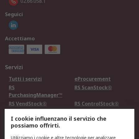
02.66.058.1
Seguici
Accettiamo
Servizi
Tutti i servizi
eProcurement
RS
RS ScanStock®
PurchasingManager™
RS VendStock®
RS ControlStock®
Servizio di taratura
MePA
I cookie influenzano il servizio che
possiamo offrirti.
Legale
Utilizziamo i cookie e altre tecnologie per analizzare