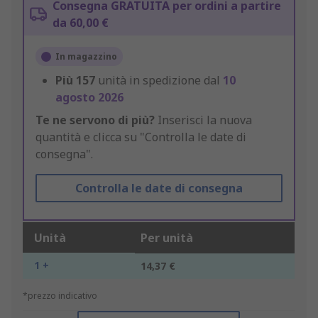
Consegna GRATUITA per ordini a partire
da 60,00 €
In magazzino
Più
157
unità in spedizione dal
10
agosto 2026
Te ne servono di più?
Inserisci la nuova
quantità e clicca su "Controlla le date di
consegna".
Controlla le date di consegna
Unità
Per unità
1 +
14,37 €
*prezzo indicativo