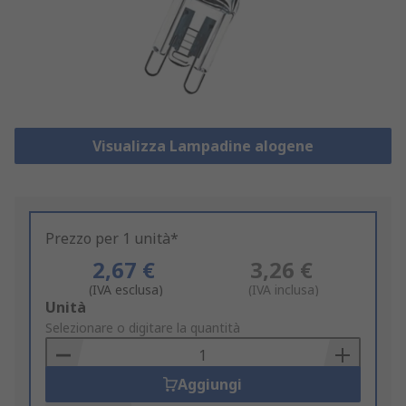
Visualizza Lampadine alogene
Prezzo per 1 unità*
2,67 €
3,26 €
(IVA esclusa)
(IVA inclusa)
Add
Unità
to
Selezionare o digitare la quantità
Basket
Aggiungi