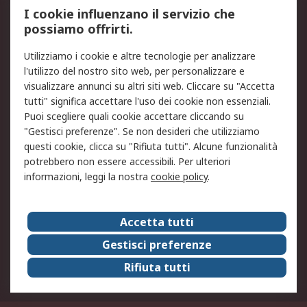
Servizio di taratura
MePA
I cookie influenzano il servizio che
possiamo offrirti.
Legale
Utilizziamo i cookie e altre tecnologie per analizzare
Informativa Cookie
Informativa Privacy -
l'utilizzo del nostro sito web, per personalizzare e
Aggiornata
visualizzare annunci su altri siti web. Cliccare su "Accetta
Email Security
Termini d'uso
tutti" significa accettare l'uso dei cookie non essenziali.
Condizioni di vendita
Condizioni generali di
Puoi scegliere quali cookie accettare cliccando su
servizio
"Gestisci preferenze". Se non desideri che utilizziamo
questi cookie, clicca su "Rifiuta tutti". Alcune funzionalità
Etica e responsabilità
potrebbero non essere accessibili. Per ulteriori
informazioni, leggi la nostra
cookie policy
.
Chi Siamo
Chi Siamo
Contattaci
Accetta tutti
Supporto
ESG
Gestisci preferenze
Carriere
RS Group
Rifiuta tutti
Press Centre
Discovery: il Blog di RS