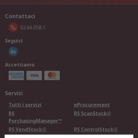
Contattaci
02.66.058.1
Seguici
Accettiamo
Servizi
Tutti i servizi
eProcurement
RS
RS ScanStock®
PurchasingManager™
RS VendStock®
RS ControlStock®