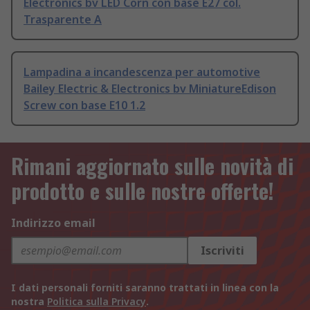
Electronics bv LED Corn con base E27 col.
Trasparente A
Lampadina a incandescenza per automotive
Bailey Electric & Electronics bv MiniatureEdison
Screw con base E10 1.2
Rimani aggiornato sulle novità di
prodotto e sulle nostre offerte!
Indirizzo email
Iscriviti
I dati personali forniti saranno trattati in linea con la
nostra
Politica sulla Privacy
.