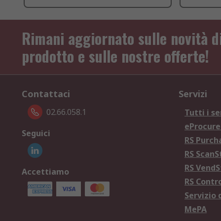
Rimani aggiornato sulle novità d
prodotto e sulle nostre offerte!
Contattaci
Servizi
02.66.058.1
Tutti i se
eProcur
Seguici
RS Purc
RS Scan
RS Vend
Accettiamo
RS Contr
Servizio 
MePA