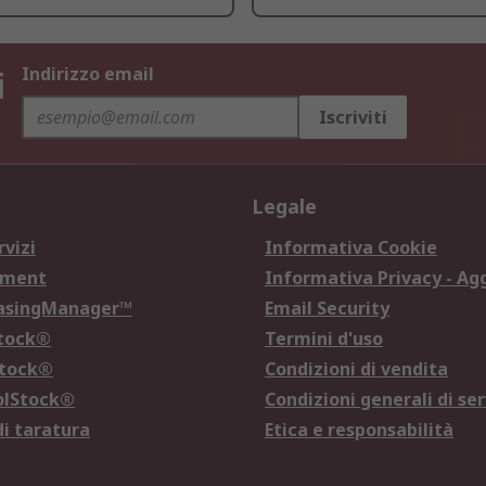
i
Indirizzo email
Iscriviti
Legale
rvizi
Informativa Cookie
ement
Informativa Privacy - Ag
hasingManager™
Email Security
Stock®
Termini d'uso
Stock®
Condizioni di vendita
olStock®
Condizioni generali di ser
di taratura
Etica e responsabilità