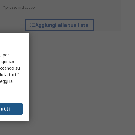
*prezzo indicativo
Aggiungi alla tua lista
, per
ignifica
liccando su
uta tutti".
eggi la
utti