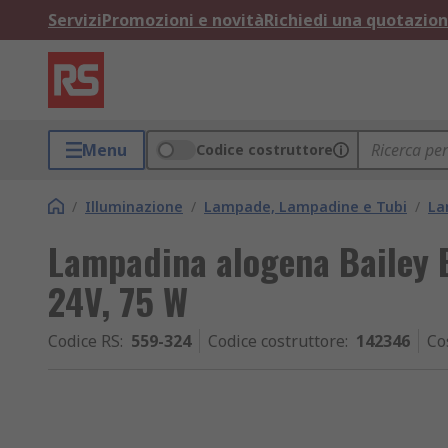
Servizi
Promozioni e novità
Richiedi una quotazio
Menu
Codice costruttore
/
Illuminazione
/
Lampade, Lampadine e Tubi
/
La
Lampadina alogena Bailey El
24V, 75 W
Codice RS
:
559-324
Codice costruttore
:
142346
Co