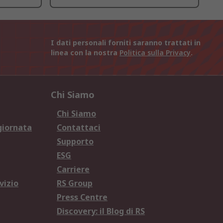
I dati personali forniti saranno trattati in
linea con la nostra
Politica sulla Privacy
.
Chi Siamo
Chi Siamo
giornata
Contattaci
Supporto
ESG
Carriere
vizio
RS Group
Press Centre
Discovery: il Blog di RS