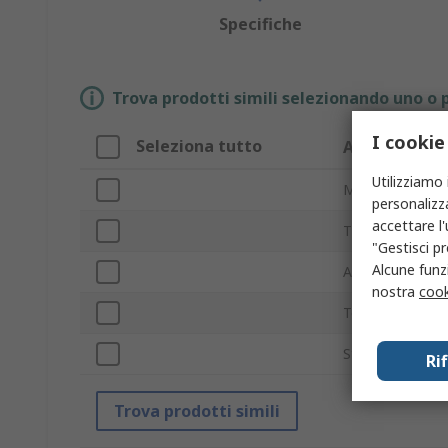
Specifiche
Trova prodotti simili selezionando uno o p
I cookie
Seleziona tutto
Attributo
Utilizziamo 
Marchio
personalizza
accettare l
Tipo prodotto
"Gestisci pr
Alcune funzi
Alimentazione
nostra
cook
Tensione
Standard/Appro
Ri
Trova prodotti simili