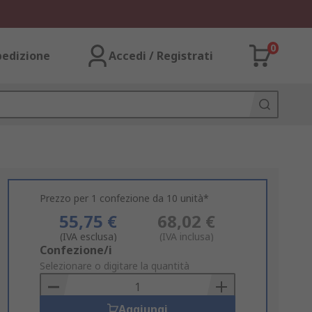
0
pedizione
Accedi / Registrati
Prezzo per 1 confezione da 10 unità*
55,75 €
68,02 €
(IVA esclusa)
(IVA inclusa)
Add
Confezione/i
to
Selezionare o digitare la quantità
Basket
Aggiungi