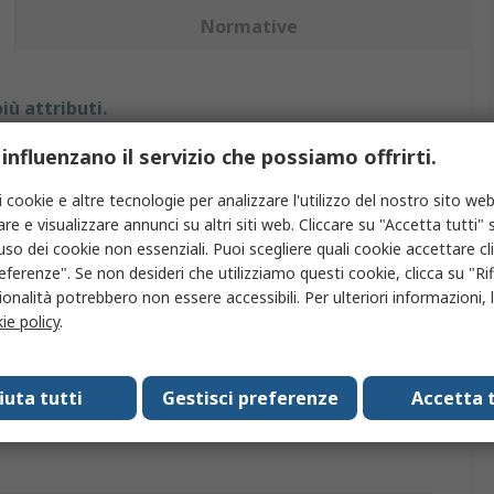
Normative
iù attributi.
 influenzano il servizio che possiamo offrirti.
Valore
i cookie e altre tecnologie per analizzare l'utilizzo del nostro sito web
Bailey Electric & Electronics bv
re e visualizzare annunci su altri siti web. Cliccare su "Accetta tutti" s
'uso dei cookie non essenziali. Puoi scegliere quali cookie accettare c
Lampadina alogena
eferenze". Se non desideri che utilizziamo questi cookie, clicca su "Rifi
onalità potrebbero non essere accessibili. Per ulteriori informazioni, l
75W
ie policy
.
24V
vazioni
No
fiuta tutti
Gestisci preferenze
Accetta t