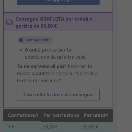
Consegna GRATUITA per ordini a
partire da 60,00 €
In magazzino
6
unità pronte per la
spedizione da un'altra sede
Te ne servono di più?
Inserisci la
nuova quantità e clicca su "Controlla
le date di consegna".
Controlla le date di consegna
Confezione/i
Per confezione
Per unità*
1 +
55,75 €
5,575 €