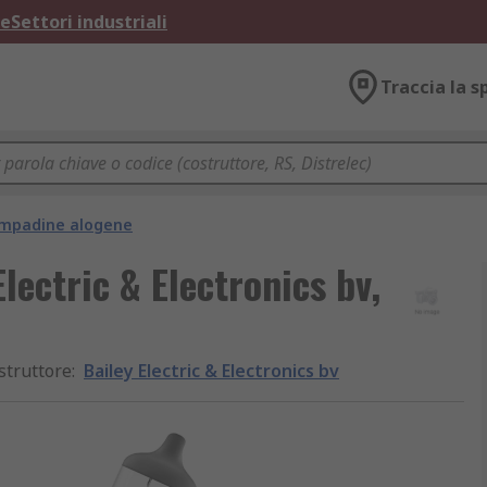
ne
Settori industriali
Traccia la s
mpadine alogene
ectric & Electronics bv,
struttore
:
Bailey Electric & Electronics bv