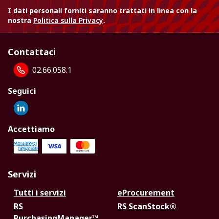
I dati personali forniti saranno trattati in linea con la
nostra
Politica sulla Privacy
.
Contattaci
02.66.058.1
Seguici
Accettiamo
Servizi
Tutti i servizi
eProcurement
RS
RS ScanStock®
PurchasingManager™