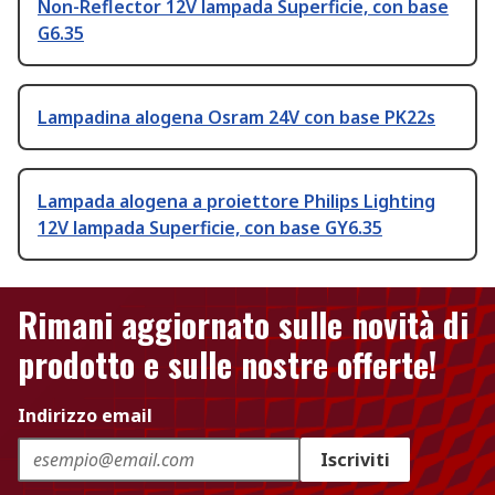
Non-Reflector 12V lampada Superficie, con base
G6.35
Lampadina alogena Osram 24V con base PK22s
Lampada alogena a proiettore Philips Lighting
12V lampada Superficie, con base GY6.35
Rimani aggiornato sulle novità di
prodotto e sulle nostre offerte!
Indirizzo email
Iscriviti