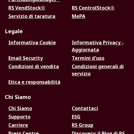
RS VendStock®
RS ControlStock®
Servizio di taratura
MePA
Legale
Informativa Cookie
Informativa Privacy -
Aggiornata
Email Security
Termini d'uso
Condizioni di vendita
Condizioni generali di
servizio
Etica e responsabilità
Chi Siamo
Chi Siamo
Contattaci
Supporto
ESG
Carriere
RS Group
Press Centre
Discovery: il Blog di RS