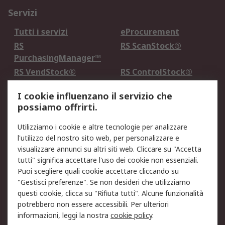
Servizi
Tutti i servizi
eProcurement
RS
RS ScanStock®
PurchasingManager™
RS VendStock®
RS ControlStock®
Servizio di taratura
MePA
I cookie influenzano il servizio che
possiamo offrirti.
Legale
Utilizziamo i cookie e altre tecnologie per analizzare
Informativa Cookie
Informativa Privacy -
l'utilizzo del nostro sito web, per personalizzare e
Aggiornata
visualizzare annunci su altri siti web. Cliccare su "Accetta
Email Security
Termini d'uso
tutti" significa accettare l'uso dei cookie non essenziali.
Condizioni di vendita
Condizioni generali di
Puoi scegliere quali cookie accettare cliccando su
servizio
"Gestisci preferenze". Se non desideri che utilizziamo
questi cookie, clicca su "Rifiuta tutti". Alcune funzionalità
Etica e responsabilità
potrebbero non essere accessibili. Per ulteriori
informazioni, leggi la nostra
cookie policy
.
Chi Siamo