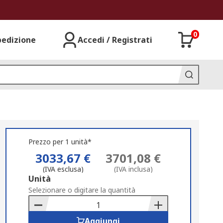
0
pedizione
Accedi / Registrati
Prezzo per 1 unità*
3033,67 €
3701,08 €
(IVA esclusa)
(IVA inclusa)
Add
Unità
to
Selezionare o digitare la quantità
Basket
Aggiungi