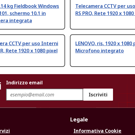
.14 kg Fieldbook Windows
Telecamera CCTV per uso
101, schermo 10.1 in
RS PRO, Rete 1920 x 1080 
era integrata
era CCTV per uso Interni
LENOVO, ris. 1920 x 1080 
R, Rete 1920 x 1080 pixel
Microfono integrato
i
Indirizzo email
Iscriviti
Legale
rvizi
Informativa Cookie