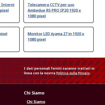
 Interni
Telecamera CCTV per uso
pixel
Ambedue RS PRO IP20 1920 x
1080 pixel
pixel
Monitor LED iiyama 27 in 1920 x
1080 pixel
I dati personali forniti saranno trattati in
linea con la nostra
Politica sulla Privacy
.
Chi Siamo
Chi Siamo