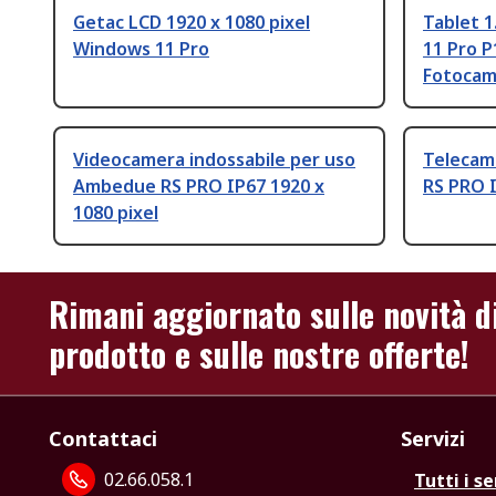
Getac LCD 1920 x 1080 pixel
Tablet 1
Windows 11 Pro
11 Pro P
Fotocam
Videocamera indossabile per uso
Telecam
Ambedue RS PRO IP67 1920 x
RS PRO I
1080 pixel
Rimani aggiornato sulle novità d
prodotto e sulle nostre offerte!
Contattaci
Servizi
02.66.058.1
Tutti i se