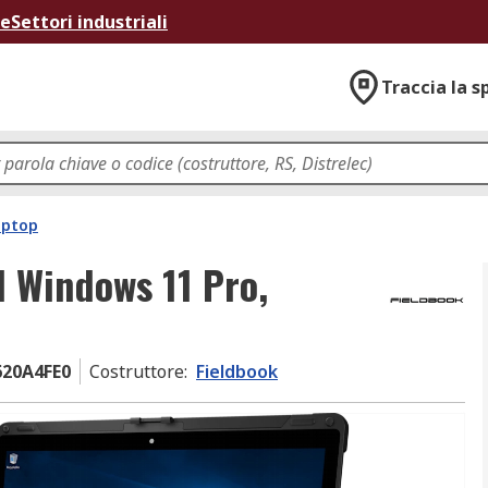
ne
Settori industriali
Traccia la s
aptop
l Windows 11 Pro,
620A4FE0
Costruttore
:
Fieldbook