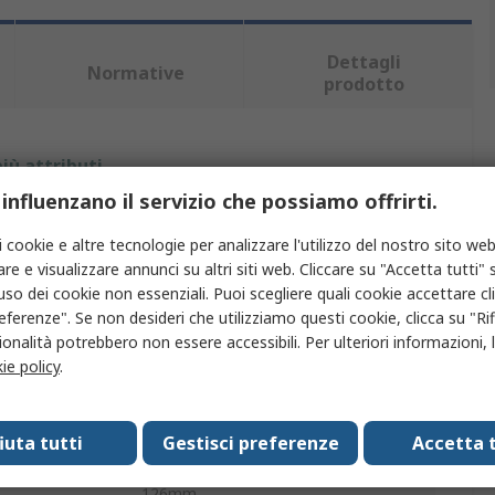
Dettagli
Normative
prodotto
iù attributi.
 influenzano il servizio che possiamo offrirti.
o
Valore
i cookie e altre tecnologie per analizzare l'utilizzo del nostro sito web
Eclipse
re e visualizzare annunci su altri siti web. Cliccare su "Accetta tutti" s
'uso dei cookie non essenziali. Puoi scegliere quali cookie accettare c
tto
Magnete di sollevamento
eferenze". Se non desideri che utilizziamo questi cookie, clicca su "Rifi
onalità potrebbero non essere accessibili. Per ulteriori informazioni, l
azione
150kg
ie policy
.
202mm
fiuta tutti
Gestisci preferenze
Accetta t
100mm
126mm