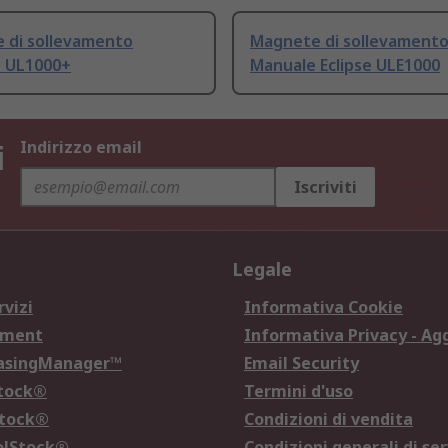
 di sollevamento
Magnete di sollevament
o UL1000+
Manuale Eclipse ULE1000
i
Indirizzo email
Iscriviti
Legale
rvizi
Informativa Cookie
ement
Informativa Privacy - Ag
hasingManager™
Email Security
Stock®
Termini d'uso
Stock®
Condizioni di vendita
olStock®
Condizioni generali di ser