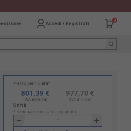
0
pedizione
Accedi / Registrati
Prezzo per 1 unità*
801,39 €
977,70 €
(IVA esclusa)
(IVA inclusa)
Add
Unità
to
Selezionare o digitare la quantità
Basket