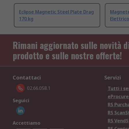
Eclipse Magnetic Steel Plate Drag
Magnete
170 kg
Elettric
Rimani aggiornato sulle novità d
prodotto e sulle nostre offerte!
Contattaci
Servizi
02.66.058.1
Tutti i se
eProcur
Seguici
RS Purc
RS Scan
RS Vend
Accettiamo
RS Contr