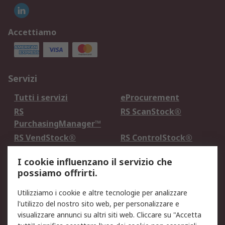
Accettiamo
Servizi
Tutti i servizi
eProcurement
RS
RS ScanStock®
PurchasingManager™
RS VendStock®
RS ControlStock®
Servizio di taratura
MePA
I cookie influenzano il servizio che
possiamo offrirti.
Legale
Utilizziamo i cookie e altre tecnologie per analizzare
Informativa Cookie
Informativa Privacy -
l'utilizzo del nostro sito web, per personalizzare e
Aggiornata
visualizzare annunci su altri siti web. Cliccare su "Accetta
Email Security
Termini d'uso