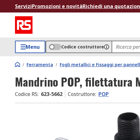
Servizi
Promozioni e novità
Richiedi una quotazio
Menu
Codice costruttore
/
Ferramenta
/
Fogli metallici e Fissaggi per pannell
Mandrino POP, filettatura 
Codice RS
:
623-5662
Costruttore
:
POP