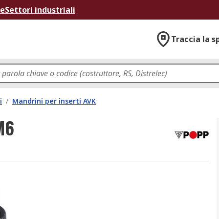
ne
Settori industriali
Traccia la s
i
/
Mandrini per inserti AVK
M6