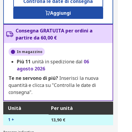
Controlla le date di consegna
Aggiungi
Consegna GRATUITA per ordini a
partire da 60,00 €
In magazzino
Più
11
unità in spedizione dal
06
agosto 2026
Te ne servono di più?
Inserisci la nuova
quantità e clicca su "Controlla le date di
consegna".
Unità
Per unità
1 +
13,90 €