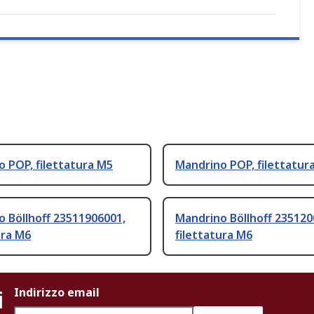
 POP, filettatura M5
Mandrino POP, filettatur
 Böllhoff 23511906001,
Mandrino Böllhoff 235120
ura M6
filettatura M6
i
Indirizzo email