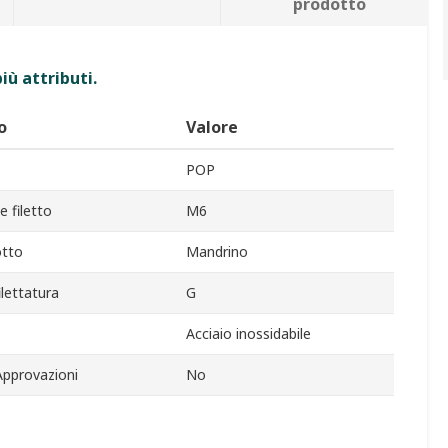
prodotto
iù attributi.
o
Valore
POP
 filetto
M6
otto
Mandrino
ilettatura
G
Acciaio inossidabile
Approvazioni
No