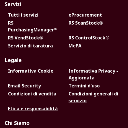
Servizi
Tutti i servizi
eProcurement
RS
RS ScanStock®
PurchasingManager™
RS VendStock®
RS ControlStock®
Servizio di taratura
MePA
Legale
Informativa Cookie
Informativa Privacy -
Aggiornata
Email Security
Termini d'uso
Condizioni di vendita
Condizioni generali di
servizio
Etica e responsabilità
Chi Siamo