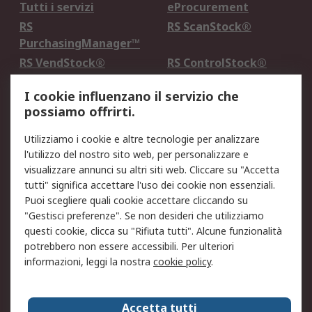
Tutti i servizi
eProcurement
RS
RS ScanStock®
PurchasingManager™
RS VendStock®
RS ControlStock®
Servizio di taratura
MePA
I cookie influenzano il servizio che
possiamo offrirti.
Legale
Utilizziamo i cookie e altre tecnologie per analizzare
Informativa Cookie
Informativa Privacy -
l'utilizzo del nostro sito web, per personalizzare e
Aggiornata
visualizzare annunci su altri siti web. Cliccare su "Accetta
Email Security
Termini d'uso
tutti" significa accettare l'uso dei cookie non essenziali.
Condizioni di vendita
Condizioni generali di
Puoi scegliere quali cookie accettare cliccando su
servizio
"Gestisci preferenze". Se non desideri che utilizziamo
questi cookie, clicca su "Rifiuta tutti". Alcune funzionalità
Etica e responsabilità
potrebbero non essere accessibili. Per ulteriori
informazioni, leggi la nostra
cookie policy
.
Chi Siamo
Chi Siamo
Contattaci
Accetta tutti