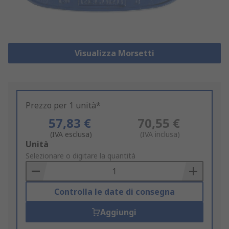
Visualizza Morsetti
Prezzo per 1 unità*
57,83 €
70,55 €
(IVA esclusa)
(IVA inclusa)
Add
Unità
to
Selezionare o digitare la quantità
Basket
Controlla le date di consegna
Aggiungi