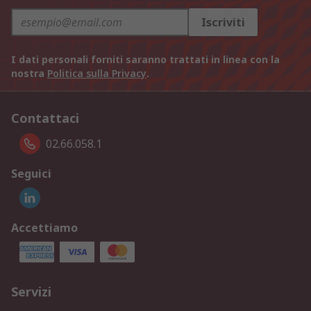
Iscriviti
I dati personali forniti saranno trattati in linea con la
nostra
Politica sulla Privacy
.
Contattaci
02.66.058.1
Seguici
Accettiamo
Servizi