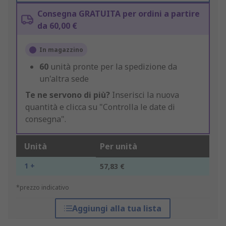
Consegna GRATUITA per ordini a partire
da 60,00 €
In magazzino
60
unità pronte per la spedizione da
un'altra sede
Te ne servono di più?
Inserisci la nuova
quantità e clicca su "Controlla le date di
consegna".
Unità
Per unità
1 +
57,83 €
*prezzo indicativo
Aggiungi alla tua lista