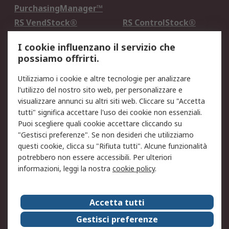
PurchasingManager™
RS VendStock®
RS ControlStock®
Servizio di taratura
MePA
I cookie influenzano il servizio che
possiamo offrirti.
Legale
Utilizziamo i cookie e altre tecnologie per analizzare
Informativa Cookie
Informativa Privacy -
l'utilizzo del nostro sito web, per personalizzare e
Aggiornata
visualizzare annunci su altri siti web. Cliccare su "Accetta
Email Security
Termini d'uso
tutti" significa accettare l'uso dei cookie non essenziali.
Condizioni di vendita
Condizioni generali di
Puoi scegliere quali cookie accettare cliccando su
servizio
"Gestisci preferenze". Se non desideri che utilizziamo
questi cookie, clicca su "Rifiuta tutti". Alcune funzionalità
Etica e responsabilità
potrebbero non essere accessibili. Per ulteriori
informazioni, leggi la nostra
cookie policy
.
Chi Siamo
Chi Siamo
Contattaci
Accetta tutti
Supporto
ESG
Gestisci preferenze
Carriere
RS Group