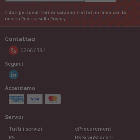
I dati personali forniti saranno trattati in linea con la
nostra
Politica sulla Privacy
.
Contattaci
02.66.058.1
Seguici
Accettiamo
Servizi
Tutti i servizi
eProcurement
RS
RS ScanStock®