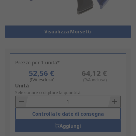
Visualizza Morsetti
Prezzo per 1 unità*
52,56 €
64,12 €
(IVA esclusa)
(IVA inclusa)
Add
Unità
to
Selezionare o digitare la quantità
Basket
Controlla le date di consegna
Aggiungi