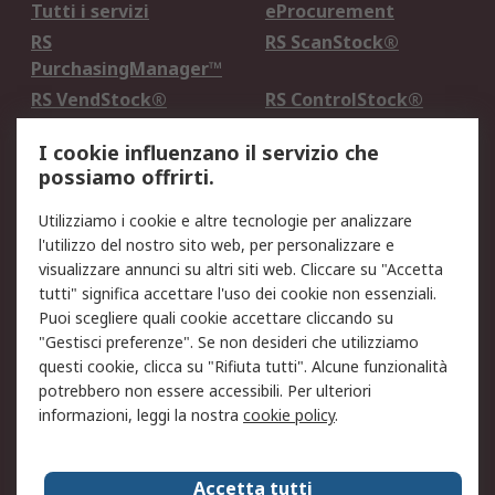
Tutti i servizi
eProcurement
RS
RS ScanStock®
PurchasingManager™
RS VendStock®
RS ControlStock®
Servizio di taratura
MePA
I cookie influenzano il servizio che
possiamo offrirti.
Legale
Utilizziamo i cookie e altre tecnologie per analizzare
Informativa Cookie
Informativa Privacy -
l'utilizzo del nostro sito web, per personalizzare e
Aggiornata
visualizzare annunci su altri siti web. Cliccare su "Accetta
Email Security
Termini d'uso
tutti" significa accettare l'uso dei cookie non essenziali.
Condizioni di vendita
Condizioni generali di
Puoi scegliere quali cookie accettare cliccando su
servizio
"Gestisci preferenze". Se non desideri che utilizziamo
questi cookie, clicca su "Rifiuta tutti". Alcune funzionalità
Etica e responsabilità
potrebbero non essere accessibili. Per ulteriori
informazioni, leggi la nostra
cookie policy
.
Chi Siamo
Chi Siamo
Contattaci
Accetta tutti