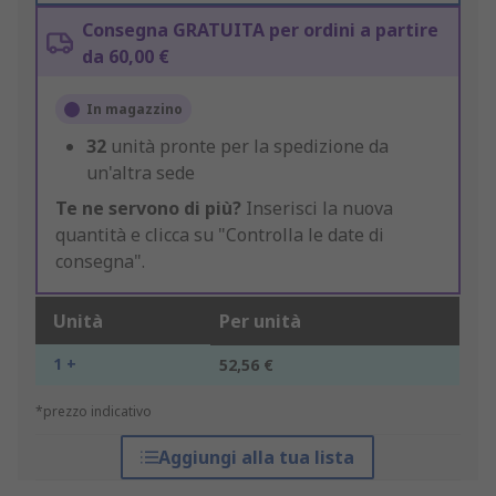
Consegna GRATUITA per ordini a partire
da 60,00 €
In magazzino
32
unità pronte per la spedizione da
un'altra sede
Te ne servono di più?
Inserisci la nuova
quantità e clicca su "Controlla le date di
consegna".
Unità
Per unità
1 +
52,56 €
*prezzo indicativo
Aggiungi alla tua lista