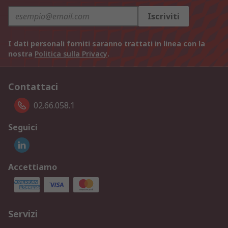
Iscriviti
I dati personali forniti saranno trattati in linea con la
nostra
Politica sulla Privacy
.
Contattaci
02.66.058.1
Seguici
Accettiamo
Servizi