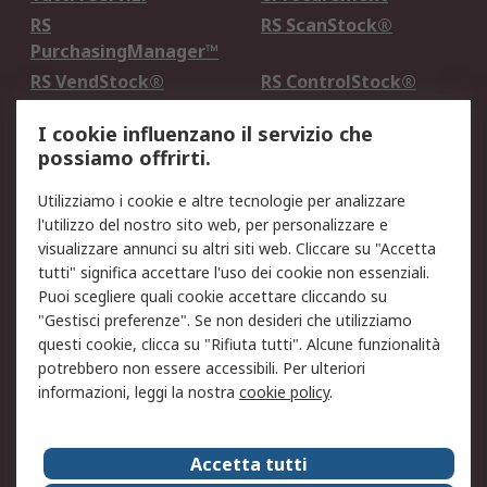
RS
RS ScanStock®
PurchasingManager™
RS VendStock®
RS ControlStock®
Servizio di taratura
MePA
I cookie influenzano il servizio che
possiamo offrirti.
Legale
Utilizziamo i cookie e altre tecnologie per analizzare
Informativa Cookie
Informativa Privacy -
l'utilizzo del nostro sito web, per personalizzare e
Aggiornata
visualizzare annunci su altri siti web. Cliccare su "Accetta
Email Security
Termini d'uso
tutti" significa accettare l'uso dei cookie non essenziali.
Condizioni di vendita
Condizioni generali di
Puoi scegliere quali cookie accettare cliccando su
servizio
"Gestisci preferenze". Se non desideri che utilizziamo
questi cookie, clicca su "Rifiuta tutti". Alcune funzionalità
Etica e responsabilità
potrebbero non essere accessibili. Per ulteriori
informazioni, leggi la nostra
cookie policy
.
Chi Siamo
Chi Siamo
Contattaci
Accetta tutti
Supporto
ESG