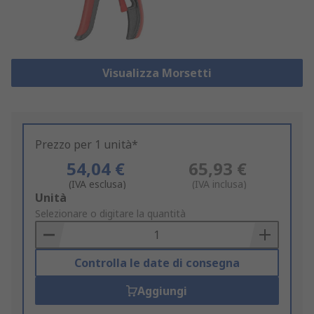
Visualizza Morsetti
Prezzo per 1 unità*
54,04 €
65,93 €
(IVA esclusa)
(IVA inclusa)
Add
Unità
to
Selezionare o digitare la quantità
Basket
Controlla le date di consegna
Aggiungi