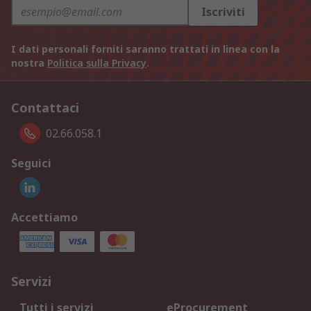
Iscriviti
I dati personali forniti saranno trattati in linea con la
nostra
Politica sulla Privacy
.
Contattaci
02.66.058.1
Seguici
Accettiamo
Servizi
Tutti i servizi
eProcurement