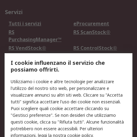
Servizi
Tutti i servizi
eProcurement
RS
RS ScanStock®
PurchasingManager™
RS VendStock®
RS ControlStock®
Servizio di taratura
MePA
I cookie influenzano il servizio che
possiamo offrirti.
Legale
Utilizziamo i cookie e altre tecnologie per analizzare
Informativa Cookie
Informativa Privacy -
l'utilizzo del nostro sito web, per personalizzare e
Aggiornata
visualizzare annunci su altri siti web. Cliccare su "Accetta
Email Security
Termini d'uso
tutti" significa accettare l'uso dei cookie non essenziali.
Condizioni di vendita
Condizioni generali di
Puoi scegliere quali cookie accettare cliccando su
servizio
"Gestisci preferenze". Se non desideri che utilizziamo
questi cookie, clicca su "Rifiuta tutti". Alcune funzionalità
Etica e responsabilità
potrebbero non essere accessibili. Per ulteriori
informazioni, leggi la nostra
cookie policy
.