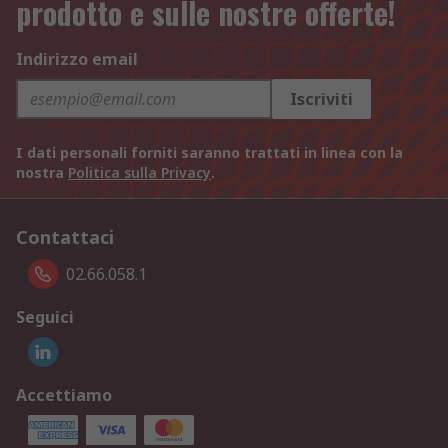
prodotto e sulle nostre offerte!
Indirizzo email
Iscriviti
I dati personali forniti saranno trattati in linea con la
nostra
Politica sulla Privacy
.
Contattaci
02.66.058.1
Seguici
Accettiamo