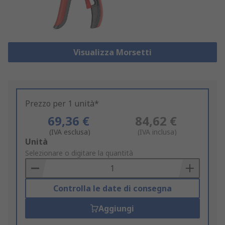
Visualizza Morsetti
Prezzo per 1 unità*
69,36 €
84,62 €
(IVA esclusa)
(IVA inclusa)
Add
Unità
to
Selezionare o digitare la quantità
Basket
Controlla le date di consegna
Aggiungi