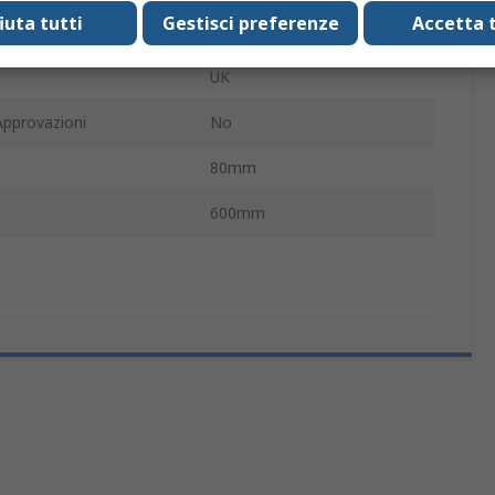
fiuta tutti
Gestisci preferenze
Accetta t
to il braccio
720mm
UK
Approvazioni
No
80mm
600mm