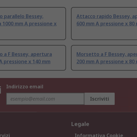
 parallelo Bessey,
Attacco rapido Bessey, a
a 1000 mm A pressione x
600 mm A pressione x 80
 a F Bessey, apertura
Morsetto a F Bessey, ape
A pressione x 140 mm
200 mm A pressione x 80
i
Indirizzo email
Iscriviti
Legale
rvizi
Informativa Cookie