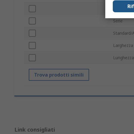
Ri
Altezza sot
Serie
Standard/
Larghezza
Lunghezza
Trova prodotti simili
Link consigliati