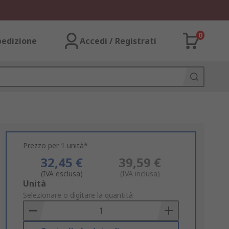
0
pedizione
Accedi / Registrati
Prezzo per 1 unità*
32,45 €
39,59 €
(IVA esclusa)
(IVA inclusa)
Add
Unità
to
Selezionare o digitare la quantità
Basket