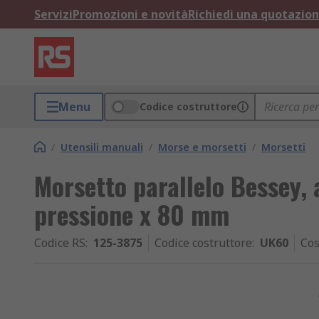
Servizi
Promozioni e novità
Richiedi una quotazio
Menu
Codice costruttore
/
Utensili manuali
/
Morse e morsetti
/
Morsetti
Morsetto parallelo Bessey
pressione x 80 mm
Codice RS
:
125-3875
Codice costruttore
:
UK60
Cos