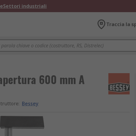
ne
Settori industriali
Traccia la s
, apertura 600 mm A
truttore
:
Bessey