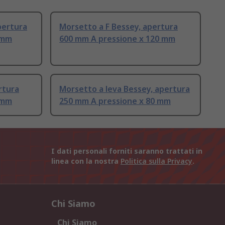
pertura
Morsetto a F Bessey, apertura
 mm
600 mm A pressione x 120 mm
rtura
Morsetto a leva Bessey, apertura
 mm
250 mm A pressione x 80 mm
I dati personali forniti saranno trattati in
linea con la nostra
Politica sulla Privacy
.
Chi Siamo
Chi Siamo