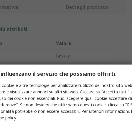
rmative
Dettagli prodotto
iù attributi.
o
Valore
Bessey
otto
A pressione
 influenzano il servizio che possiamo offrirti.
Morsetto parallelo
i cookie e altre tecnologie per analizzare l'utilizzo del nostro sito web
re e visualizzare annunci su altri siti web. Cliccare su "Accetta tutti" s
anascia
600mm
'uso dei cookie non essenziali. Puoi scegliere quali cookie accettare c
 ganascia
80mm
eferenze". Se non desideri che utilizziamo questi cookie, clicca su "Rifi
onalità potrebbero non essere accessibili. Per ulteriori informazioni, l
Nero
ie policy
.
erraggio
1.5kN