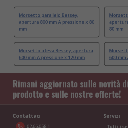
Morsetto parallelo Bessey,
Morsetto
apertura 800 mm A pressione x 80
apertur
mm
80 mm
Morsetto a leva Bessey, apertura
Morsetto
600 mm A pressione x 120 mm
600 mm 
Rimani aggiornato sulle novità d
prodotto e sulle nostre offerte!
Contattaci
Servizi
02.66.058.1
Tutti i se