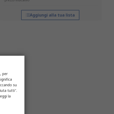
*prezzo indicativo
Aggiungi alla tua lista
, per
ignifica
liccando su
uta tutti".
eggi la