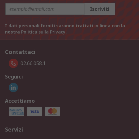
Iscriviti
I dati personali forniti saranno trattati in linea con la
nostra
Politica sulla Privacy
.
Contattaci
02.66.058.1
Seguici
Accettiamo
Servizi