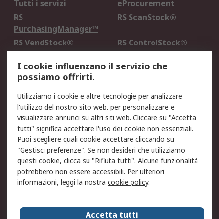
Tutti i servizi
eProcurement
RS
RS ScanStock®
PurchasingManager™
RS VendStock®
RS ControlStock®
Servizio di taratura
MePA
I cookie influenzano il servizio che
possiamo offrirti.
Legale
Utilizziamo i cookie e altre tecnologie per analizzare
Informativa Cookie
Informativa Privacy -
l'utilizzo del nostro sito web, per personalizzare e
Aggiornata
visualizzare annunci su altri siti web. Cliccare su "Accetta
Email Security
Termini d'uso
tutti" significa accettare l'uso dei cookie non essenziali.
Condizioni di vendita
Condizioni generali di
Puoi scegliere quali cookie accettare cliccando su
servizio
"Gestisci preferenze". Se non desideri che utilizziamo
questi cookie, clicca su "Rifiuta tutti". Alcune funzionalità
Etica e responsabilità
potrebbero non essere accessibili. Per ulteriori
informazioni, leggi la nostra
cookie policy
.
Chi Siamo
Chi Siamo
Contattaci
Accetta tutti