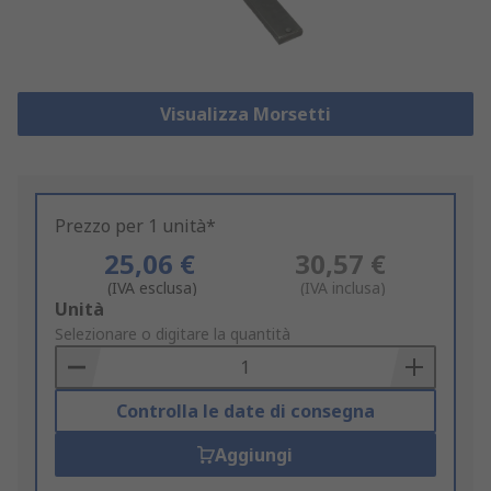
Visualizza Morsetti
Prezzo per 1 unità*
25,06 €
30,57 €
(IVA esclusa)
(IVA inclusa)
Add
Unità
to
Selezionare o digitare la quantità
Basket
Controlla le date di consegna
Aggiungi