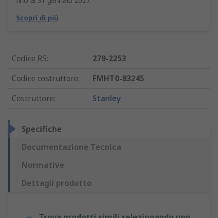
fino al 31 gennaio 2027.
Scopri di più
Codice RS
:
279-2253
Codice costruttore
:
FMHT0-83245
Costruttore
:
Stanley
Specifiche
Documentazione Tecnica
Normative
Dettagli prodotto
Trova prodotti simili selezionando uno