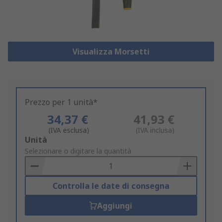
Visualizza Morsetti
Prezzo per 1 unità*
34,37 €
41,93 €
(IVA esclusa)
(IVA inclusa)
Add
Unità
to
Selezionare o digitare la quantità
Basket
Controlla le date di consegna
Aggiungi