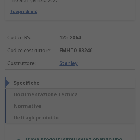
fino al 31 gennaio 2027.
Scopri di più
Codice RS
:
125-2064
Codice costruttore
:
FMHT0-83246
Costruttore
:
Stanley
Specifiche
Documentazione Tecnica
Normative
Dettagli prodotto
Trova prodotti simili selezionando uno