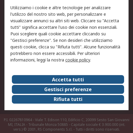
Utilizziamo i cookie e altre tecnologie per analizzare
Informativa Cookie
Informativa Privacy -
l'utilizzo del nostro sito web, per personalizzare e
Aggiornata
visualizzare annunci su altri siti web. Cliccare su "Accetta
Email Security
Termini d'uso
tutti" significa accettare l'uso dei cookie non essenziali.
Condizioni di vendita
Condizioni generali di
Puoi scegliere quali cookie accettare cliccando su
servizio
"Gestisci preferenze". Se non desideri che utilizziamo
questi cookie, clicca su "Rifiuta tutti". Alcune funzionalità
Etica e responsabilità
potrebbero non essere accessibili. Per ulteriori
informazioni, leggi la nostra
cookie policy
.
Chi Siamo
Chi Siamo
Contattaci
Accetta tutti
Supporto
ESG
Gestisci preferenze
Carriere
RS Group
Rifiuta tutti
Press Centre
Discovery: il Blog di RS
P.I. 02267810964 - Viale T. Edison 110, Edificio C, 20099 Sesto San Giovanni
MI, ITALIA - Tribunale Monza 50885 - Capitale sociale € 3.900.000 (int.
vers.)
© 2001, RS Components S.r.l. - Tutti i diritti sono riservati.