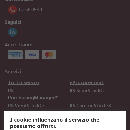
02.66.058.1
Seguici
Accettiamo
Servizi
Tutti i servizi
eProcurement
RS
RS ScanStock®
PurchasingManager™
RS VendStock®
RS ControlStock®
Servizio di taratura
MePA
I cookie influenzano il servizio che
possiamo offrirti.
Legale