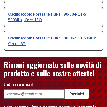
Oscilloscopio Portatile Fluke 190-504-III-S
500MHz, Cert. ISO
Oscilloscopio Portatile Fluke 190-062-III 60MHz,
Cert. LAT
Rimani aggiornato sulle novità di
prodotto e sulle nostre offerte!
Indirizzo email
Iscriviti
I dati personali forniti saranno trattati in linea con la