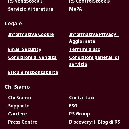
RS VendStock®
RS ControlStock®
Servizio di taratura
MePA
Legale
Informativa Cookie
Informativa Privacy -
Aggiornata
Email Security
Termini d'uso
Condizioni di vendita
Condizioni generali di
servizio
Etica e responsabilità
Chi Siamo
Chi Siamo
Contattaci
Supporto
ESG
Carriere
RS Group
Press Centre
Discovery: il Blog di RS