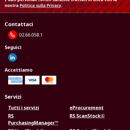
nostra
Politica sulla Privacy
.
Contattaci
02.66.058.1
Seguici
Accettiamo
Servizi
Tutti i servizi
eProcurement
RS
RS ScanStock®
PurchasingManager™