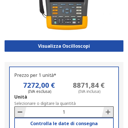
Visualizza Oscilloscopi
Prezzo per 1 unità*
7272,00 €
8871,84 €
(IVA esclusa)
(IVA inclusa)
Add
Unità
to
Selezionare o digitare la quantità
Basket
Controlla le date di consegna