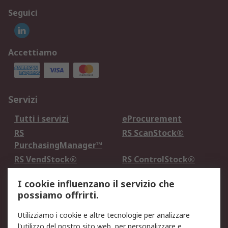
Seguici
Accettiamo
Servizi
Tutti i servizi
eProcurement
RS
RS ScanStock®
PurchasingManager™
RS VendStock®
RS ControlStock®
Servizio di taratura
MePA
I cookie influenzano il servizio che
possiamo offrirti.
Legale
Utilizziamo i cookie e altre tecnologie per analizzare
Informativa Cookie
Informativa Privacy -
l'utilizzo del nostro sito web, per personalizzare e