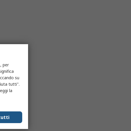
, per
ignifica
liccando su
uta tutti".
eggi la
utti