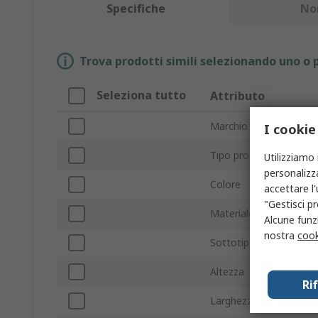
Specifiche
No
Trova prodotti simili selezionando uno o p
Seleziona tutto
Attributo
Marchio
I cookie
Tipo prodotto
Utilizziamo 
personalizza
Colore
accettare l
"Gestisci pr
Materiale
Alcune funzi
nostra
cook
Sottotipo
Altezza
Ri
Larghezza