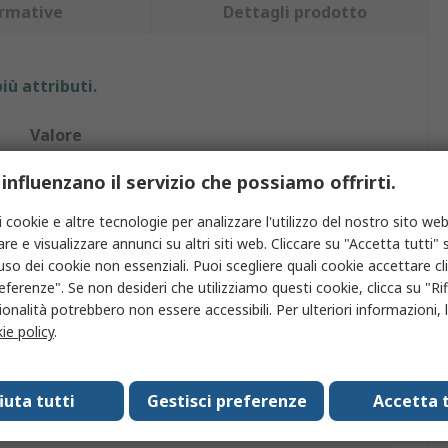
rmative
Dettagli prodotto
iù attributi.
Valore
Exacompta
 influenzano il servizio che possiamo offrirti.
Portamatite e portapenne
i cookie e altre tecnologie per analizzare l'utilizzo del nostro sito web
re e visualizzare annunci su altri siti web. Cliccare su "Accetta tutti" s
Tipi assortiti
'uso dei cookie non essenziali. Puoi scegliere quali cookie accettare c
eferenze". Se non desideri che utilizziamo questi cookie, clicca su "Rifi
Cartone
onalità potrebbero non essere accessibili. Per ulteriori informazioni, l
ie policy
.
Portapenne e matite assortiti in plastica Exacompta
85mm
fiuta tutti
Gestisci preferenze
Accetta t
85mm