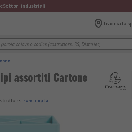
ne
Settori industriali
Traccia la s
penne
pi assortiti Cartone
struttore
:
Exacompta