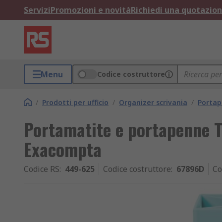
Servizi
Promozioni e novità
Richiedi una quotazio
Menu
Codice costruttore
/
Prodotti per ufficio
/
Organizer scrivania
/
Porta
Portamatite e portapenne Ti
Exacompta
Codice RS
:
449-625
Codice costruttore
:
67896D
Co