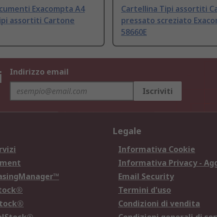
cumenti Exacompta A4
Cartellina Tipi assortiti 
ipi assortiti Cartone
pressato screziato Exac
58660E
i
Indirizzo email
Iscriviti
Legale
rvizi
Informativa Cookie
ement
Informativa Privacy - Ag
hasingManager™
Email Security
Stock®
Termini d'uso
Stock®
Condizioni di vendita