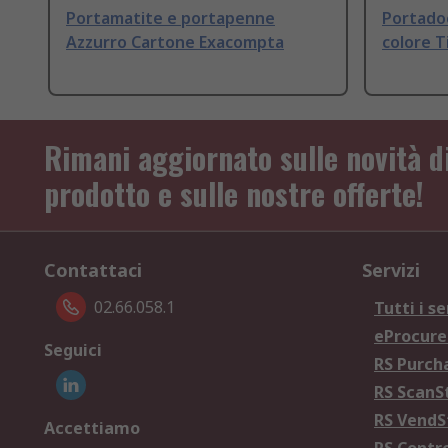
Portamatite e portapenne
Portado
Azzurro Cartone Exacompta
colore T
Rimani aggiornato sulle novità d
prodotto e sulle nostre offerte!
Contattaci
Servizi
02.66.058.1
Tutti i se
eProcur
Seguici
RS Purc
RS Scan
RS Vend
Accettiamo