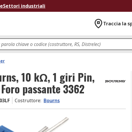
ne
Settori industriali
Traccia la s
mer
ns, 10 kΩ, 1 giri Pin,
, Foro passante 3362
03LF
Costruttore
:
Bourns