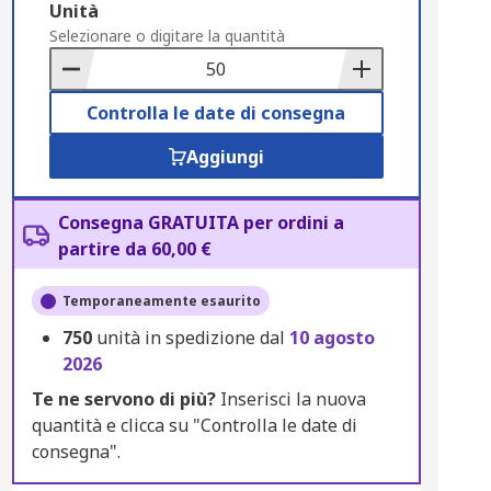
Add
Unità
to
Selezionare o digitare la quantità
Basket
Controlla le date di consegna
Aggiungi
Consegna GRATUITA per ordini a
partire da 60,00 €
Temporaneamente esaurito
750
unità in spedizione dal
10 agosto
2026
Te ne servono di più?
Inserisci la nuova
quantità e clicca su "Controlla le date di
consegna".