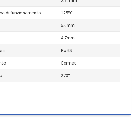
2.77mm
ma di funzionamento
125°C
6.6mm
4.7mm
oni
RoHS
ento
Cermet
a
270°