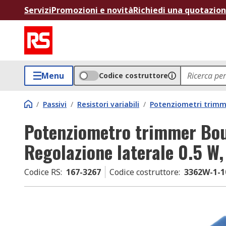
Servizi
Promozioni e novità
Richiedi una quotazio
Menu
Codice costruttore
/
Passivi
/
Resistori variabili
/
Potenziometri trim
Potenziometro trimmer Bour
Regolazione laterale 0.5 W
Codice RS
:
167-3267
Codice costruttore
:
3362W-1-1