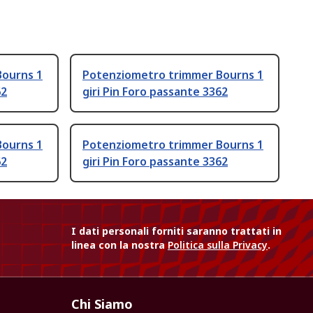
Bourns 1
Potenziometro trimmer Bourns 1
62
giri Pin Foro passante 3362
Bourns 1
Potenziometro trimmer Bourns 1
62
giri Pin Foro passante 3362
I dati personali forniti saranno trattati in
linea con la nostra
Politica sulla Privacy
.
Chi Siamo