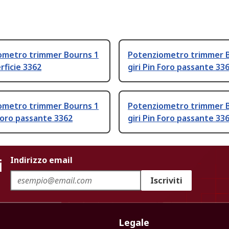
ometro trimmer Bourns 1
Potenziometro trimmer 
erficie 3362
giri Pin Foro passante 33
ometro trimmer Bourns 1
Potenziometro trimmer 
 Foro passante 3362
giri Pin Foro passante 33
i
Indirizzo email
Iscriviti
Legale