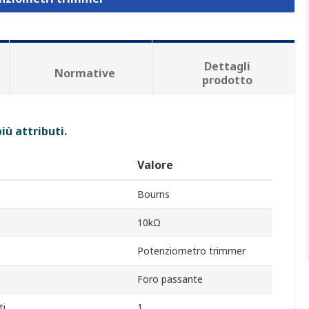
Dettagli
Normative
prodotto
iù attributi.
Valore
Bourns
a
10kΩ
Potenziometro trimmer
Foro passante
ti
1