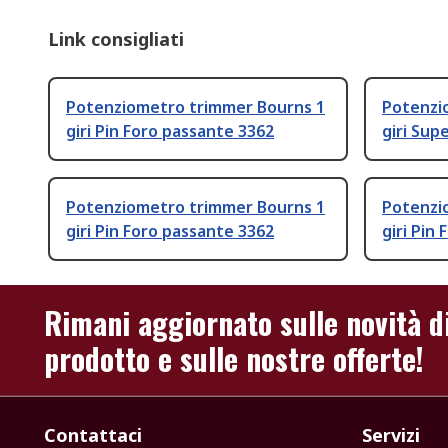
Link consigliati
Potenziometro trimmer Bourns 1
Potenzi
giri Pin Foro passante 3362
giri Sup
Potenziometro trimmer Bourns 1
Potenzi
giri Pin Foro passante 3362
giri Pin
Rimani aggiornato sulle novità d
prodotto e sulle nostre offerte!
Contattaci
Servizi