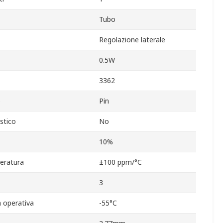
Tubo
Regolazione laterale
0.5W
3362
e
Pin
stico
No
10%
peratura
±100 ppm/°C
3
 operativa
-55°C