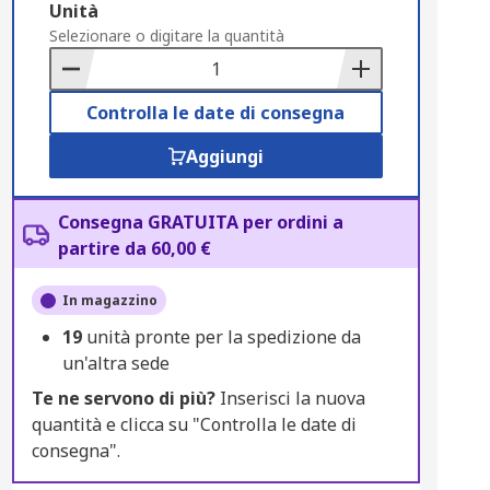
Add
Unità
to
Selezionare o digitare la quantità
Basket
Controlla le date di consegna
Aggiungi
Consegna GRATUITA per ordini a
partire da 60,00 €
In magazzino
19
unità pronte per la spedizione da
un'altra sede
Te ne servono di più?
Inserisci la nuova
quantità e clicca su "Controlla le date di
consegna".