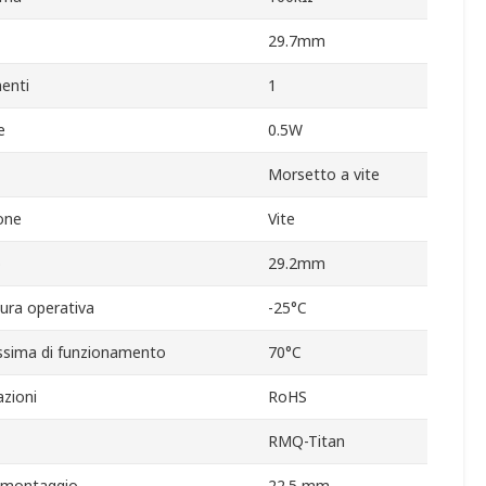
29.7mm
enti
1
e
0.5W
Morsetto a vite
one
Vite
o
29.2mm
ura operativa
-25°C
sima di funzionamento
70°C
zioni
RoHS
RMQ-Titan
i montaggio
22.5 mm