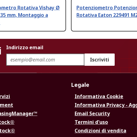
ometro Rotativa Vishay Ø
Potenziometro Potenzio
6.35 mm, Montaggio a
Rotativa Eaton 229491 M
o
i
Indirizzo email
Iscriviti
Legale
rvizi
Informativa Cookie
ement
Informativa Privacy - Ag
hasingManager™
Email Security
Stock®
Termini d'uso
Stock®
Condizioni di vendita