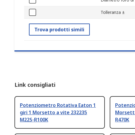
Tolleranza ±
Trova prodotti simili
Link consigliati
Potenziometro Rotativa Eaton 1
Potenzio
giri 1 Morsetto a vite 232235
Morsett
M22S-R100K
R470K