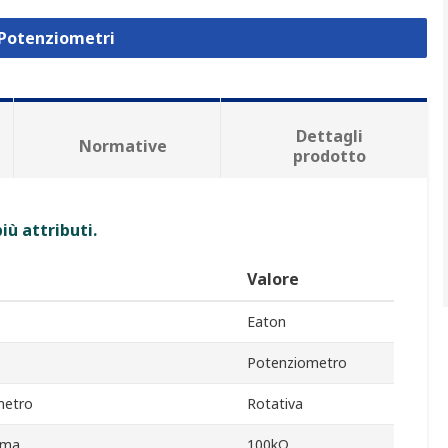
 Potenziometri
Dettagli
Normative
prodotto
iù attributi.
Valore
Eaton
Potenziometro
metro
Rotativa
ima
100kΩ