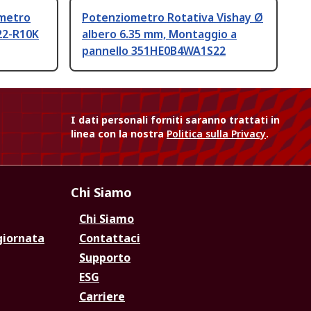
metro
Potenziometro Rotativa Vishay Ø
22-R10K
albero 6.35 mm, Montaggio a
pannello 351HE0B4WA1S22
I dati personali forniti saranno trattati in
linea con la nostra
Politica sulla Privacy
.
Chi Siamo
Chi Siamo
giornata
Contattaci
Supporto
ESG
Carriere