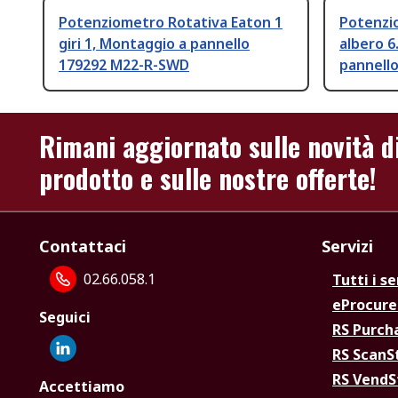
Potenziometro Rotativa Eaton 1
Potenzi
giri 1, Montaggio a pannello
albero 
179292 M22-R-SWD
pannell
Rimani aggiornato sulle novità d
prodotto e sulle nostre offerte!
Contattaci
Servizi
02.66.058.1
Tutti i se
eProcur
Seguici
RS Purc
RS Scan
RS Vend
Accettiamo