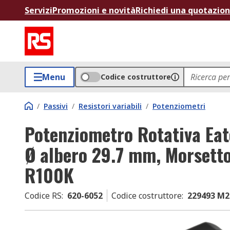
Servizi
Promozioni e novità
Richiedi una quotazio
Menu
Codice costruttore
/
Passivi
/
Resistori variabili
/
Potenziometri
Potenziometro Rotativa Eat
Ø albero 29.7 mm, Morsett
R100K
Codice RS
:
620-6052
Codice costruttore
:
229493 M2