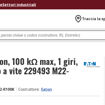
ne
Settori industriali
Traccia la s
on, 100 kΩ max, 1 giri,
o a vite 229493 M22-
2-R100K
Costruttore
:
Eaton