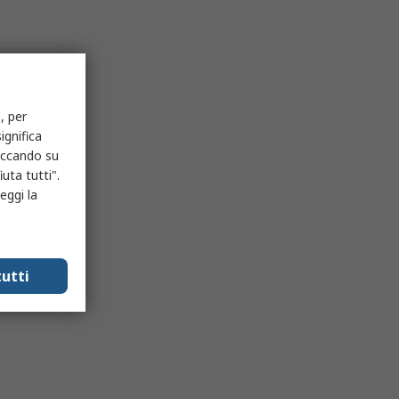
, per
ignifica
liccando su
uta tutti".
eggi la
utti