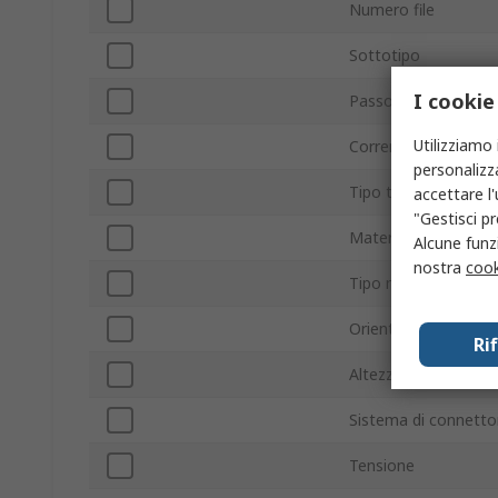
Numero file
Sottotipo
I cookie
Passo
Utilizziamo 
Corrente
personalizza
Tipo terminale
accettare l
"Gestisci pr
Materiale alloggiam
Alcune funzi
nostra
cook
Tipo montaggio
Orientamento
Ri
Altezza di impilame
Sistema di connetto
Tensione