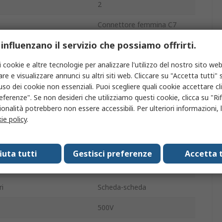
2
Connettore femmina C7
 influenzano il servizio che possiamo offrirti.
1.27mm
i cookie e altre tecnologie per analizzare l'utilizzo del nostro sito web
1.4A
re e visualizzare annunci su altri siti web. Cliccare su "Accetta tutti" s
A saldare
'uso dei cookie non essenziali. Puoi scegliere quali cookie accettare c
eferenze". Se non desideri che utilizziamo questi cookie, clicca su "Rifi
ento
Polimero a cristalli liquidi
onalità potrebbero non essere accessibili. Per ulteriori informazioni, l
ie policy
.
Superficie
Angolo destro
fiuta tutti
Gestisci preferenze
Accetta t
nto
8mm
ri
Scheda-scheda
500V