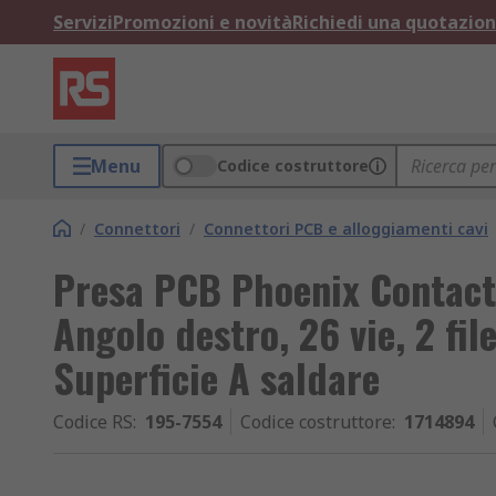
Servizi
Promozioni e novità
Richiedi una quotazio
Menu
Codice costruttore
/
Connettori
/
Connettori PCB e alloggiamenti cavi
Presa PCB Phoenix Contact 
Angolo destro, 26 vie, 2 fil
Superficie A saldare
Codice RS
:
195-7554
Codice costruttore
:
1714894