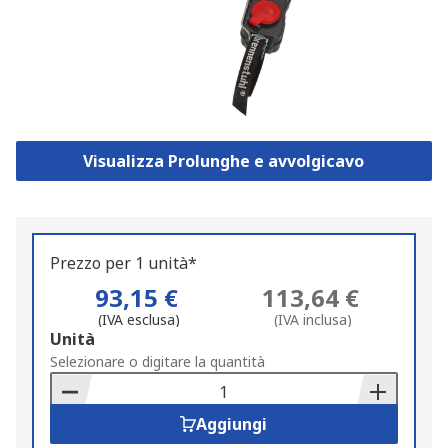
Visualizza Prolunghe e avvolgicavo
Prezzo per 1 unità*
93,15 €
113,64 €
(IVA esclusa)
(IVA inclusa)
Add
Unità
to
Selezionare o digitare la quantità
Basket
Aggiungi