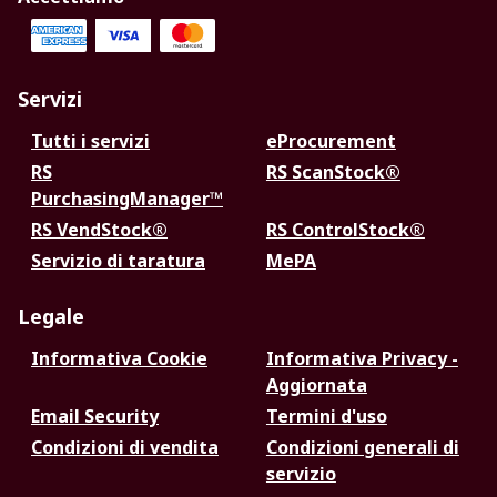
Servizi
Tutti i servizi
eProcurement
RS
RS ScanStock®
PurchasingManager™
RS VendStock®
RS ControlStock®
Servizio di taratura
MePA
Legale
Informativa Cookie
Informativa Privacy -
Aggiornata
Email Security
Termini d'uso
Condizioni di vendita
Condizioni generali di
servizio