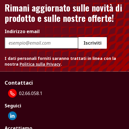
Rimani aggiornato sulle novità di
prodotto e sulle nostre offerte!
Indirizzo email
Iscriviti
I dati personali forniti saranno trattati in linea con la
nostra
Politica sulla Privacy
.
Contattaci
02.66.058.1
Seguici
Accettiamo