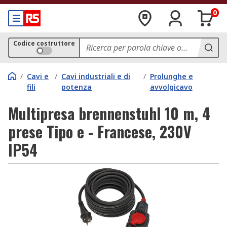
0
Codice costruttore
/
Cavi e
/
Cavi industriali e di
/
Prolunghe e
fili
potenza
avvolgicavo
Multipresa brennenstuhl 10 m, 4
prese Tipo e - Francese, 230V
IP54