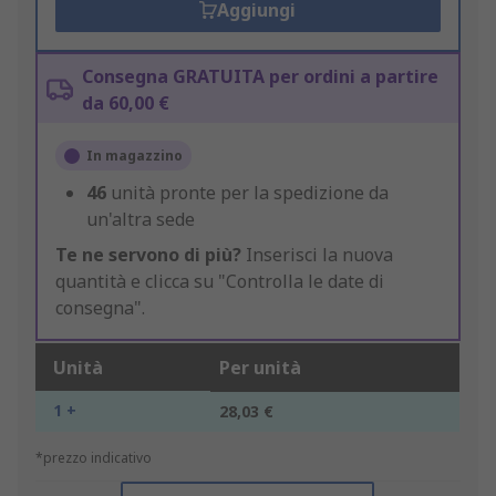
Aggiungi
Consegna GRATUITA per ordini a partire
da 60,00 €
In magazzino
46
unità pronte per la spedizione da
un'altra sede
Te ne servono di più?
Inserisci la nuova
quantità e clicca su "Controlla le date di
consegna".
Unità
Per unità
1 +
28,03 €
*prezzo indicativo