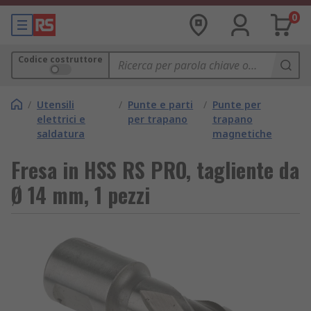
0
Codice costruttore
/
Utensili
/
Punte e parti
/
Punte per
elettrici e
per trapano
trapano
saldatura
magnetiche
Fresa in HSS RS PRO, tagliente da
Ø 14 mm, 1 pezzi