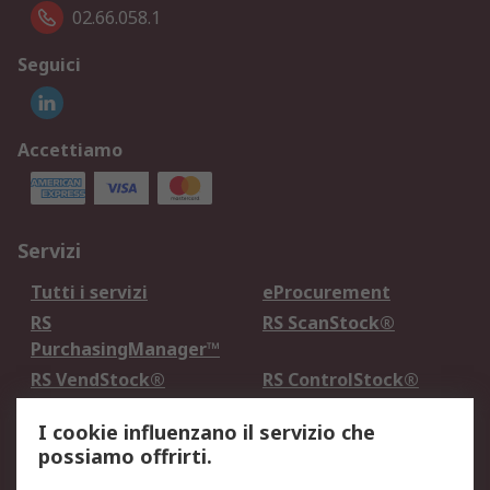
02.66.058.1
Seguici
Accettiamo
Servizi
Tutti i servizi
eProcurement
RS
RS ScanStock®
PurchasingManager™
RS VendStock®
RS ControlStock®
Servizio di taratura
MePA
I cookie influenzano il servizio che
possiamo offrirti.
Legale