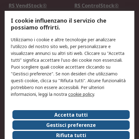
RS VendStock®
RS ControlStock®
Servizio di taratura
MePA
I cookie influenzano il servizio che
possiamo offrirti.
Legale
Utilizziamo i cookie e altre tecnologie per analizzare
Informativa Cookie
Informativa Privacy -
l'utilizzo del nostro sito web, per personalizzare e
Aggiornata
visualizzare annunci su altri siti web. Cliccare su "Accetta
Email Security
Termini d'uso
tutti" significa accettare l'uso dei cookie non essenziali.
Condizioni di vendita
Condizioni generali di
Puoi scegliere quali cookie accettare cliccando su
servizio
"Gestisci preferenze". Se non desideri che utilizziamo
questi cookie, clicca su "Rifiuta tutti". Alcune funzionalità
Etica e responsabilità
potrebbero non essere accessibili. Per ulteriori
informazioni, leggi la nostra
cookie policy
.
Chi Siamo
Chi Siamo
Contattaci
Accetta tutti
Supporto
ESG
Gestisci preferenze
Carriere
RS Group
Rifiuta tutti
Press Centre
Discovery: il Blog di RS