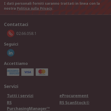
I dati personali forniti saranno trattati in linea con la
nostra
Politica sulla Privacy
.
Contattaci
02.66.058.1
Seguici
Accettiamo
Servizi
Tutti i servizi
eProcurement
RS
RS ScanStock®
PurchasingManager™