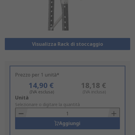
Visualizza Rack di stoccaggio
Prezzo per 1 unità*
14,90 €
18,18 €
(IVA esclusa)
(IVA inclusa)
Add
Unità
to
Selezionare o digitare la quantità
Basket
Aggiungi