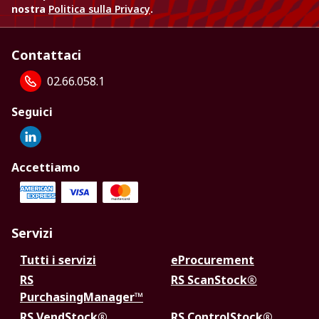
nostra
Politica sulla Privacy
.
Contattaci
02.66.058.1
Seguici
Accettiamo
Servizi
Tutti i servizi
eProcurement
RS
RS ScanStock®
PurchasingManager™
RS VendStock®
RS ControlStock®