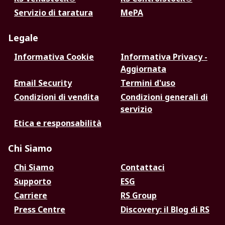
Servizio di taratura
MePA
Legale
Informativa Cookie
Informativa Privacy -
Aggiornata
Email Security
Termini d'uso
Condizioni di vendita
Condizioni generali di
servizio
Etica e responsabilità
Chi Siamo
Chi Siamo
Contattaci
Supporto
ESG
Carriere
RS Group
Press Centre
Discovery: il Blog di RS