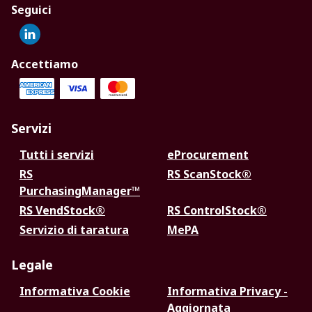
Seguici
Accettiamo
Servizi
Tutti i servizi
eProcurement
RS
RS ScanStock®
PurchasingManager™
RS VendStock®
RS ControlStock®
Servizio di taratura
MePA
Legale
Informativa Cookie
Informativa Privacy -
Aggiornata