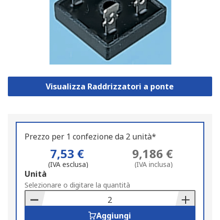
Visualizza Raddrizzatori a ponte
Prezzo per 1 confezione da 2 unità*
7,53 €
9,186 €
(IVA esclusa)
(IVA inclusa)
Add
Unità
to
Selezionare o digitare la quantità
Basket
Aggiungi