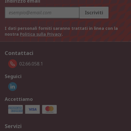
Indirizzo email
Iscriviti
I dati personali forniti saranno trattati in linea con la
nostra
Politica sulla Privacy
.
Contattaci
02.66.058.1
Seguici
Accettiamo
Servizi