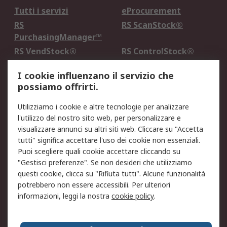
Tutti i servizi
eProcurement
RS
RS ScanStock®
PurchasingManager™
RS VendStock®
RS ControlStock®
Servizio di taratura
MePA
I cookie influenzano il servizio che
possiamo offrirti.
Legale
Utilizziamo i cookie e altre tecnologie per analizzare
Informativa Cookie
Informativa Privacy -
l'utilizzo del nostro sito web, per personalizzare e
Aggiornata
visualizzare annunci su altri siti web. Cliccare su "Accetta
Email Security
Termini d'uso
tutti" significa accettare l'uso dei cookie non essenziali.
Condizioni di vendita
Condizioni generali di
Puoi scegliere quali cookie accettare cliccando su
servizio
"Gestisci preferenze". Se non desideri che utilizziamo
questi cookie, clicca su "Rifiuta tutti". Alcune funzionalità
Etica e responsabilità
potrebbero non essere accessibili. Per ulteriori
informazioni, leggi la nostra
cookie policy
.
Chi Siamo
Chi Siamo
Contattaci