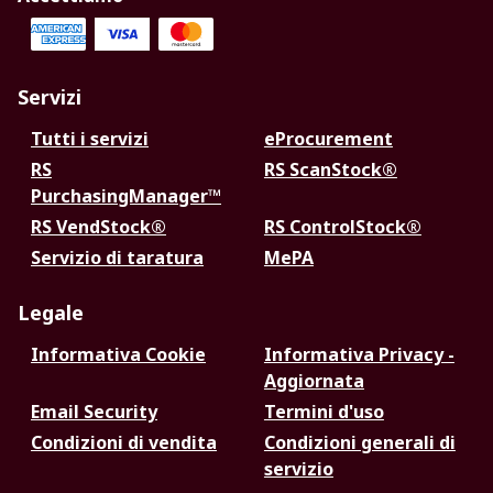
Servizi
Tutti i servizi
eProcurement
RS
RS ScanStock®
PurchasingManager™
RS VendStock®
RS ControlStock®
Servizio di taratura
MePA
Legale
Informativa Cookie
Informativa Privacy -
Aggiornata
Email Security
Termini d'uso
Condizioni di vendita
Condizioni generali di
servizio