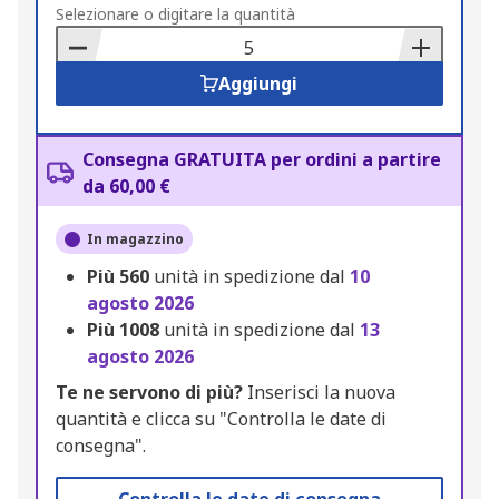
to
Selezionare o digitare la quantità
Basket
Aggiungi
Consegna GRATUITA per ordini a partire
da 60,00 €
In magazzino
Più
560
unità in spedizione dal
10
agosto 2026
Più
1008
unità in spedizione dal
13
agosto 2026
Te ne servono di più?
Inserisci la nuova
quantità e clicca su "Controlla le date di
consegna".