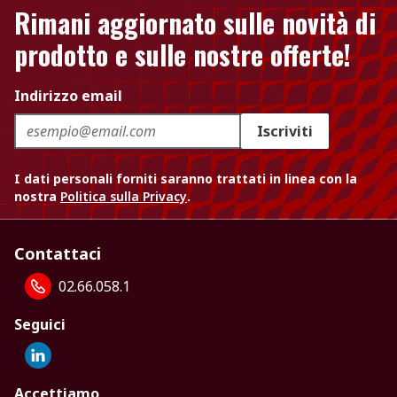
Rimani aggiornato sulle novità di
prodotto e sulle nostre offerte!
Indirizzo email
Iscriviti
I dati personali forniti saranno trattati in linea con la
nostra
Politica sulla Privacy
.
Contattaci
02.66.058.1
Seguici
Accettiamo