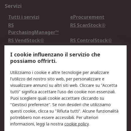
Servizi
Tutti i servizi
eProcurement
RS
RS ScanStock®
PurchasingManager™
RS VendStock®
RS ControlStock®
Servizio di taratura
MePA
I cookie influenzano il servizio che
possiamo offrirti.
Legale
Utilizziamo i cookie e altre tecnologie per analizzare
Informativa Cookie
Informativa Privacy -
l'utilizzo del nostro sito web, per personalizzare e
Aggiornata
visualizzare annunci su altri siti web. Cliccare su "Accetta
Email Security
Termini d'uso
tutti" significa accettare l'uso dei cookie non essenziali.
Condizioni di vendita
Condizioni generali di
Puoi scegliere quali cookie accettare cliccando su
servizio
"Gestisci preferenze". Se non desideri che utilizziamo
questi cookie, clicca su "Rifiuta tutti". Alcune funzionalità
Etica e responsabilità
potrebbero non essere accessibili. Per ulteriori
informazioni, leggi la nostra
cookie policy
.
Chi Siamo