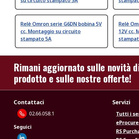
su circuito stampato 5A
stampat
Relè Omron serie G6DN bobina 5V
Relè Om
cc, Montaggio su circuito
12V cc, 
stampato 5A
stampat
Rimani aggiornato sulle novità d
prodotto e sulle nostre offerte!
Contattaci
Servizi
02.66.058.1
Tutti i se
eProcur
Seguici
RS Purc