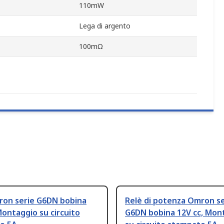
110mW
Lega di argento
100mΩ
ron serie G6DN bobina
Relè di potenza Omron se
Montaggio su circuito
G6DN bobina 12V cc, Mon