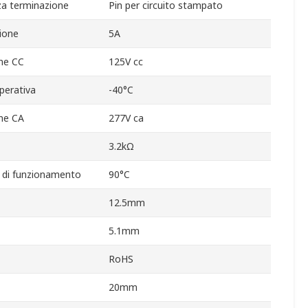
za terminazione
Pin per circuito stampato
ione
5A
ne CC
125V cc
perativa
-40°C
ne CA
277V ca
3.2kΩ
di funzionamento
90°C
12.5mm
5.1mm
RoHS
20mm