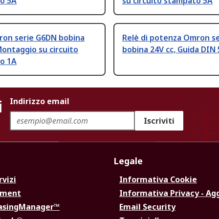
o 5A
su circuito stampato 5A
ron serie G6DN bobina
Relè di potenza Omron s
Montaggio su circuito
bobina 24V cc, Guida DIN
o 1A
i
Indirizzo email
Iscriviti
Legale
rvizi
Informativa Cookie
ement
Informativa Privacy - Ag
hasingManager™
Email Security