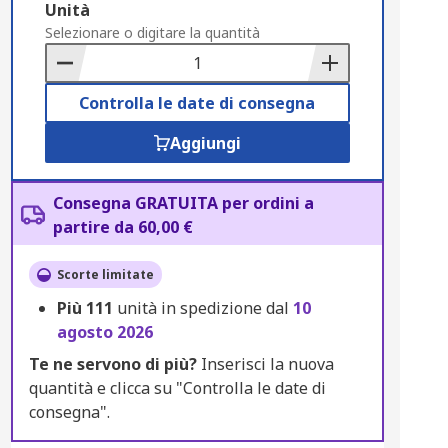
Add
Unità
to
Selezionare o digitare la quantità
Basket
Controlla le date di consegna
Aggiungi
Consegna GRATUITA per ordini a
partire da 60,00 €
Scorte limitate
Più
111
unità in spedizione dal
10
agosto 2026
Te ne servono di più?
Inserisci la nuova
quantità e clicca su "Controlla le date di
consegna".