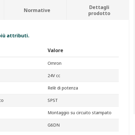
Dettagli
Normative
prodotto
iù attributi.
Valore
Omron
24V cc
Relè di potenza
to
SPST
Montaggio su circuito stampato
G6DN