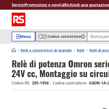
Servizi
Promozioni e novità
Richiedi una quotazio
Menu
Codice costruttore
/
Relè e convertitori di segnale
/
Relè
/
Relè di po
Relè di potenza Omron seri
24V cc, Montaggio su circu
Codice RS
:
205-1956
Codice costruttore
:
G6DN-1A-L