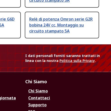
circuito stampato 5A
erie G6D
Relè di potenza Omron serie G2R
 5A
bobina 24V cc, Montaggio su
circuito stampato 5A
I dati personali forniti saranno trattati in
linea con la nostra
Politica sulla Privacy
.
Chi Siamo
Chi Siamo
giornata
Contattaci
Supporto