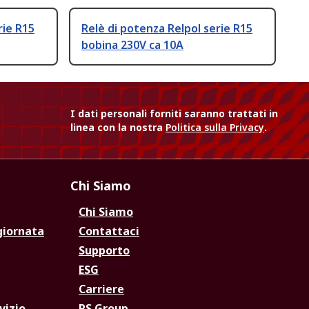
rie R15
Relè di potenza Relpol serie R15
bobina 230V ca 10A
I dati personali forniti saranno trattati in
linea con la nostra
Politica sulla Privacy
.
Chi Siamo
Chi Siamo
giornata
Contattaci
Supporto
ESG
Carriere
vizio
RS Group