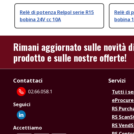
Relè di potenza Relpol serie R15
Relè di 
bobina 24V cc 10A
bobina 1
Rimani aggiornato sulle novità d
prodotto e sulle nostre offerte!
Contattaci
Servizi
02.66.058.1
Tutti i se
eProcur
Seguici
RS Purc
RS Scan
RS Vend
Accettiamo
RS Contr