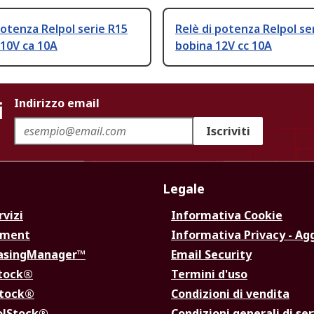
potenza Relpol serie R15
Relè di potenza Relpol se
10V ca 10A
bobina 12V cc 10A
i
Indirizzo email
Iscriviti
Legale
rvizi
Informativa Cookie
ement
Informativa Privacy - Ag
hasingManager™
Email Security
Stock®
Termini d'uso
Stock®
Condizioni di vendita
olStock®
Condizioni generali di ser