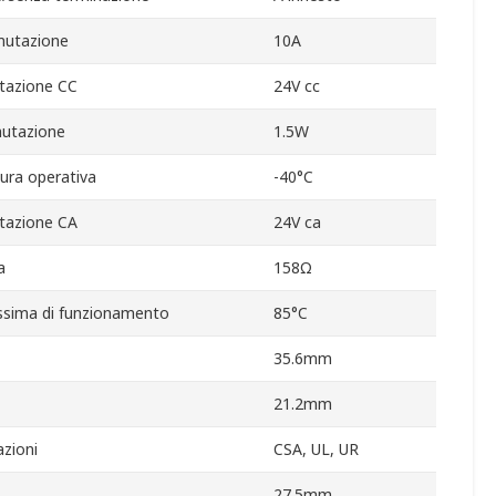
mutazione
10A
tazione CC
24V cc
utazione
1.5W
ura operativa
-40°C
tazione CA
24V ca
a
158Ω
sima di funzionamento
85°C
35.6mm
21.2mm
zioni
CSA, UL, UR
27.5mm