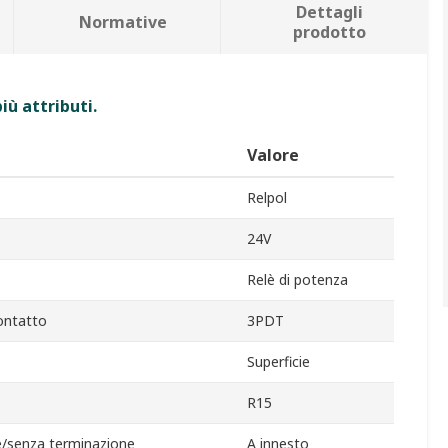
Dettagli
Normative
prodotto
iù attributi.
Valore
Relpol
24V
Relè di potenza
ontatto
3PDT
Superficie
R15
/senza terminazione
A innesto