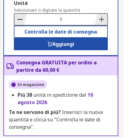
Add
Unità
to
Selezionare o digitare la quantità
Basket
Controlla le date di consegna
Aggiungi
Consegna GRATUITA per ordini a
partire da 60,00 €
In magazzino
Più
38
unità in spedizione dal
10
agosto 2026
Te ne servono di più?
Inserisci la nuova
quantità e clicca su "Controlla le date di
consegna".