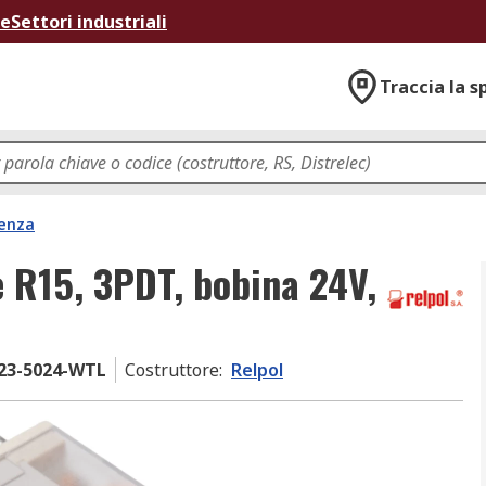
ne
Settori industriali
Traccia la s
tenza
e R15, 3PDT, bobina 24V,
23-5024-WTL
Costruttore
:
Relpol