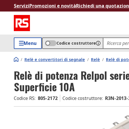
Servizi
Promozioni e novità
Richiedi una quotazio
Menu
Codice costruttore
/
Relè e convertitori di segnale
/
Relè
/
Relè di po
Relè di potenza Relpol seri
Superficie 10A
Codice RS
:
805-2172
Codice costruttore
:
R3N-2013-