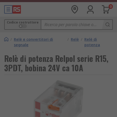
0
Codice costruttore
/
Relè e convertitori di
/
Relè
/
Relè di
segnale
potenza
Relè di potenza Relpol serie R15,
3PDT, bobina 24V ca 10A