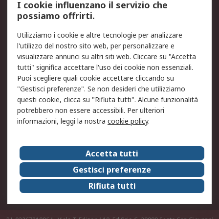
I cookie influenzano il servizio che
possiamo offrirti.
Legale
Utilizziamo i cookie e altre tecnologie per analizzare
Informativa Cookie
Informativa Privacy -
l'utilizzo del nostro sito web, per personalizzare e
Aggiornata
visualizzare annunci su altri siti web. Cliccare su "Accetta
Email Security
Termini d'uso
tutti" significa accettare l'uso dei cookie non essenziali.
Condizioni di vendita
Condizioni generali di
Puoi scegliere quali cookie accettare cliccando su
servizio
"Gestisci preferenze". Se non desideri che utilizziamo
questi cookie, clicca su "Rifiuta tutti". Alcune funzionalità
Etica e responsabilità
potrebbero non essere accessibili. Per ulteriori
informazioni, leggi la nostra
cookie policy
.
Chi Siamo
Chi Siamo
Contattaci
Accetta tutti
Supporto
ESG
Gestisci preferenze
Carriere
RS Group
Rifiuta tutti
Press Centre
Discovery: il Blog di RS