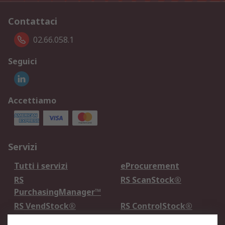
Contattaci
02.66.058.1
Seguici
Accettiamo
Servizi
Tutti i servizi
eProcurement
RS
RS ScanStock®
PurchasingManager™
RS VendStock®
RS ControlStock®
Servizio di taratura
MePA