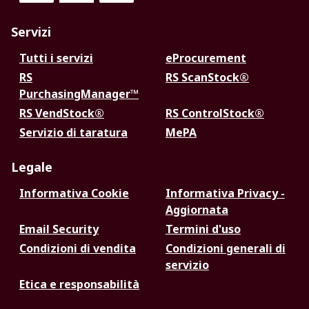
Servizi
Tutti i servizi
eProcurement
RS
RS ScanStock®
PurchasingManager™
RS VendStock®
RS ControlStock®
Servizio di taratura
MePA
Legale
Informativa Cookie
Informativa Privacy -
Aggiornata
Email Security
Termini d'uso
Condizioni di vendita
Condizioni generali di
servizio
Etica e responsabilità