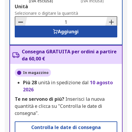
(IVA esclusa)
(IVA inclusa)
Add
Unità
to
Selezionare o digitare la quantità
Basket
Aggiungi
Consegna GRATUITA per ordini a partire
da 60,00 €
In magazzino
Più
28
unità in spedizione dal
10 agosto
2026
Te ne servono di più?
Inserisci la nuova
quantità e clicca su "Controlla le date di
consegna".
Controlla le date di consegna