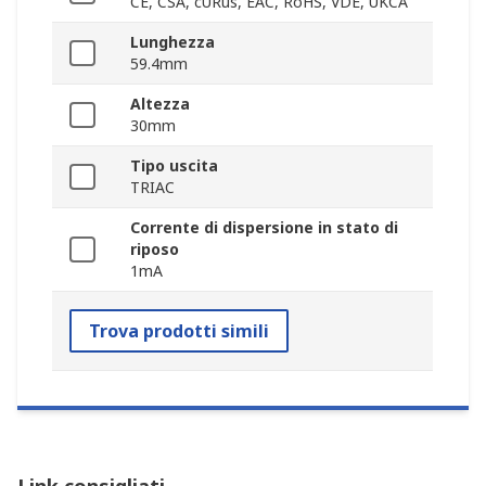
CE, CSA, cURus, EAC, RoHS, VDE, UKCA
Lunghezza
59.4mm
Altezza
30mm
Tipo uscita
TRIAC
Corrente di dispersione in stato di
riposo
1mA
Trova prodotti simili