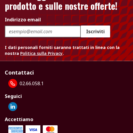
prodotto e sulle nostre offerte!
Indirizzo email
Iscriviti
I dati personali forniti saranno trattati in linea con la
nostra
Politica sulla Privacy
.
Contattaci
02.66.058.1
Seguici
Accettiamo