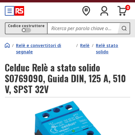
0
Codice costruttore
/
Relè e convertitori di
/
Relè
/
Relè stato
segnale
solido
Celduc Relè a stato solido
SO769090, Guida DIN, 125 A, 510
V, SPST 32V