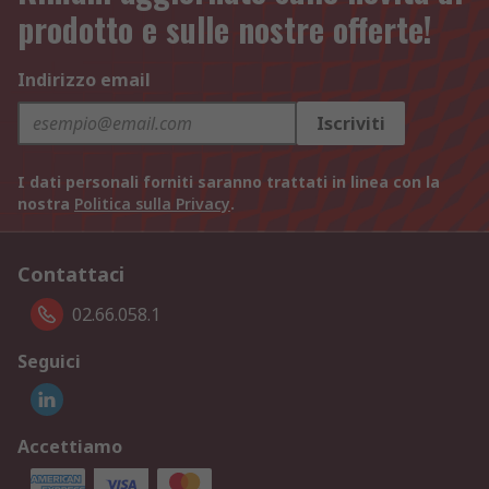
prodotto e sulle nostre offerte!
Indirizzo email
Iscriviti
I dati personali forniti saranno trattati in linea con la
nostra
Politica sulla Privacy
.
Contattaci
02.66.058.1
Seguici
Accettiamo