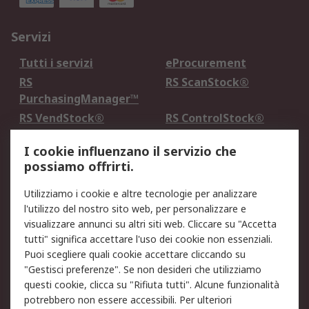
Servizi
Tutti i servizi
eProcurement
RS
RS ScanStock®
PurchasingManager™
RS VendStock®
RS ControlStock®
Servizio di taratura
MePA
I cookie influenzano il servizio che
possiamo offrirti.
Legale
Utilizziamo i cookie e altre tecnologie per analizzare
Informativa Cookie
Informativa Privacy -
l'utilizzo del nostro sito web, per personalizzare e
Aggiornata
visualizzare annunci su altri siti web. Cliccare su "Accetta
Email Security
Termini d'uso
tutti" significa accettare l'uso dei cookie non essenziali.
Condizioni di vendita
Condizioni generali di
Puoi scegliere quali cookie accettare cliccando su
servizio
"Gestisci preferenze". Se non desideri che utilizziamo
questi cookie, clicca su "Rifiuta tutti". Alcune funzionalità
Etica e responsabilità
potrebbero non essere accessibili. Per ulteriori