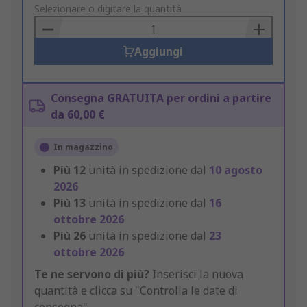
to
Selezionare o digitare la quantità
Basket
Aggiungi
Consegna GRATUITA per ordini a partire
da 60,00 €
In magazzino
Più
12
unità in spedizione dal
10 agosto
2026
Più
13
unità in spedizione dal
16
ottobre 2026
Più
26
unità in spedizione dal
23
ottobre 2026
Te ne servono di più?
Inserisci la nuova
quantità e clicca su "Controlla le date di