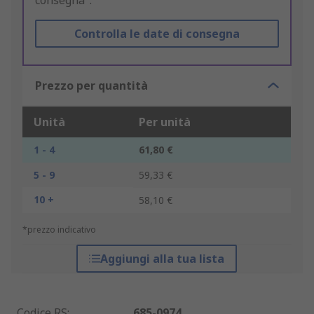
consegna".
Controlla le date di consegna
Prezzo per quantità
Unità
Per unità
1 - 4
61,80 €
5 - 9
59,33 €
10 +
58,10 €
*prezzo indicativo
Aggiungi alla tua lista
Codice RS
:
685-0974