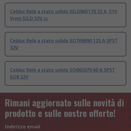
Celduc Relè a stato solido SILD865170 32 A, 510
Vrms SILD 32V cc
Celduc Relè a stato solido SO769090 125 A SPST
32V
Celduc Relè a stato solido SO865070 60 A SPST
SO8 32V
Rimani aggiornato sulle novità di
prodotto e sulle nostre offerte!
Indirizzo email