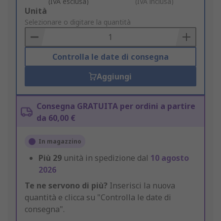
(IVA esclusa)
(IVA inclusa)
Add
Unità
to
Selezionare o digitare la quantità
Basket
Controlla le date di consegna
Aggiungi
Consegna GRATUITA per ordini a partire
da 60,00 €
In magazzino
Più
29
unità in spedizione dal
10 agosto
2026
Te ne servono di più?
Inserisci la nuova
quantità e clicca su "Controlla le date di
consegna".