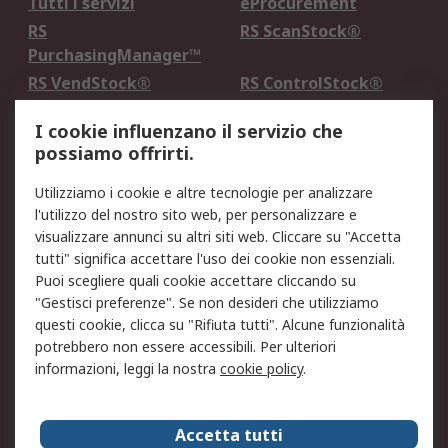
Tutti i servizi
eProcurement
RS
RS ScanStock®
PurchasingManager™
RS VendStock®
RS ControlStock®
Servizio di taratura
MePA
I cookie influenzano il servizio che
possiamo offrirti.
Legale
Utilizziamo i cookie e altre tecnologie per analizzare
Informativa Cookie
Informativa Privacy -
l'utilizzo del nostro sito web, per personalizzare e
Aggiornata
visualizzare annunci su altri siti web. Cliccare su "Accetta
Email Security
Termini d'uso
tutti" significa accettare l'uso dei cookie non essenziali.
Condizioni di vendita
Condizioni generali di
Puoi scegliere quali cookie accettare cliccando su
servizio
"Gestisci preferenze". Se non desideri che utilizziamo
questi cookie, clicca su "Rifiuta tutti". Alcune funzionalità
Etica e responsabilità
potrebbero non essere accessibili. Per ulteriori
informazioni, leggi la nostra
cookie policy
.
Chi Siamo
Chi Siamo
Contattaci
Accetta tutti
Supporto
ESG