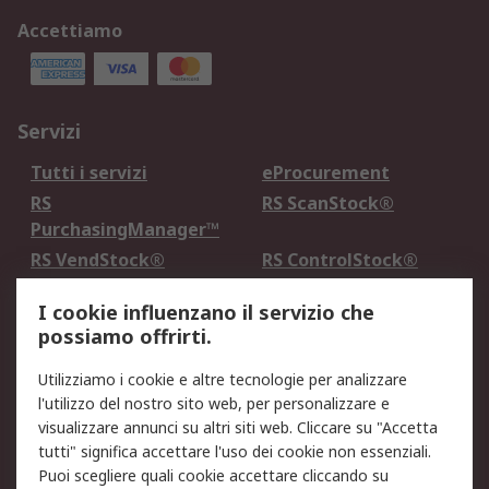
Accettiamo
Servizi
Tutti i servizi
eProcurement
RS
RS ScanStock®
PurchasingManager™
RS VendStock®
RS ControlStock®
Servizio di taratura
MePA
I cookie influenzano il servizio che
possiamo offrirti.
Legale
Utilizziamo i cookie e altre tecnologie per analizzare
Informativa Cookie
Informativa Privacy -
l'utilizzo del nostro sito web, per personalizzare e
Aggiornata
visualizzare annunci su altri siti web. Cliccare su "Accetta
Email Security
Termini d'uso
tutti" significa accettare l'uso dei cookie non essenziali.
Condizioni di vendita
Condizioni generali di
Puoi scegliere quali cookie accettare cliccando su